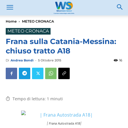
Home
METEO CRONACA
METEO CRONACA
Frana sulla Catania-Messina:
chiuso tratto A18
Di
Andrea Bondì
-
5 Ottobre 2015
16
Tempo di lettura:
1
minuti
| Frana Autostrada A18|