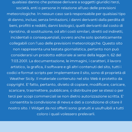
qualsiasi danno che potesse derivare a soggetti giuridici terzi,
società, enti o persone in relazione all'uso delle previsioni
meteorologiche. In nessun caso sarà responsabile per qualsiasi tipo
di danno, inclusi, senza limitazioni, i danni derivanti dalla perdita di
beni, profitti e redditi, danni biologici, quelli derivanti dal costo di
ripristino, di sostituzione, od altri costi similari, diretti od indiretti,
incidentali o consequenziali, ovvero anche solo ipoteticamente
collegabili con l’uso delle previsioni meteorologiche. Questo sito
non rappresenta una testata giornalistica, pertanto non può
considerarsi un prodotto editoriale ai sensi della legge n. 62 del
7.03.2001. La documentazione, le immagini, i caratteri, il lavoro
artistico, la grafica, il software e gli altri contenuti del sito, tutti i
codici e format scripts per implementare il sito, sono di proprietà di
Weather Sicily. Il materiale contenuto nel sito Web è protetto da
copyright. E' fatto, pertanto, divieto di copiare, modificare, caricare,
scaricare, trasmettere, pubblicare, o distribuire per se stessi o per
terzi per scopi commerciali se non dietro autorizzazione scritta. E'
consentita la condivisione di news e dati a condizione di citare il
nostro sito. I Widget da noi offerti sono gratuiti e usufruibili a tutti
coloro i quali volessero prelevarli.