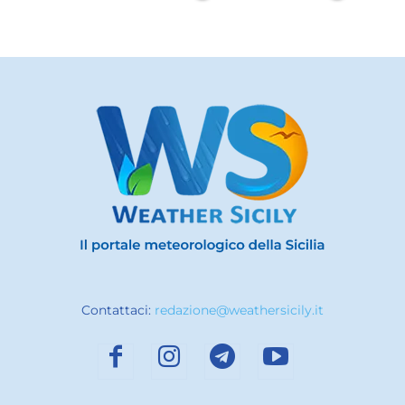
Contattaci:
redazione@weathersicily.it