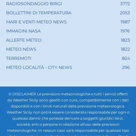
RADIOSONDAGGIO BIRGI
3772
BOLLETTINI DI TEMPERATURA
2053
MARI E VENTI METEO NEWS
1987
IMMAGINI NASA
1976
ALLERTE METEO
1823
METEO NEWS
1822
TERREMOTI
824
METEO LOCALITÀ - CITY NEWS
296
© DISCLAIMER Le previsioni meteorologiche e tutti i servizi offerti
da Weather Sicily sono gestiti con cura, compatibilmente con i dati
disponibili e con i limiti naturali della previsione meteorologica.
Weather Sicily non potrà essere considerata responsabile per ogni o
qualsiasi danno che potesse derivare a soggetti giuridici terzi,
società, enti o persone in relazione all'uso delle previsioni
meteorologiche. In nessun caso sarà responsabile per qualsiasi tipo