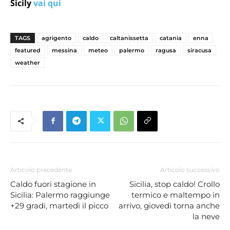
Sicily
vai quì
TAGS
agrigento
caldo
caltanissetta
catania
enna
featured
messina
meteo
palermo
ragusa
siracusa
weather
Articolo precedente
Articolo successivo
Caldo fuori stagione in
Sicilia, stop caldo! Crollo
Sicilia: Palermo raggiunge
termico e maltempo in
+29 gradi, martedì il picco
arrivo, giovedì torna anche
la neve