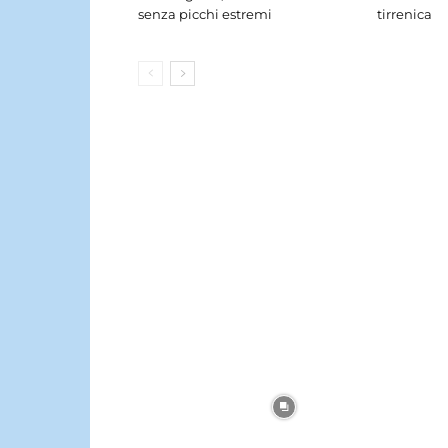
senza picchi estremi
tirrenica