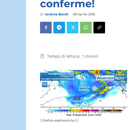
conferme!
Di
Andrea Bondì
-
28 Aprile 2016
Tempo di lettura:
1
minuti
| Grafica weathersicily.it |