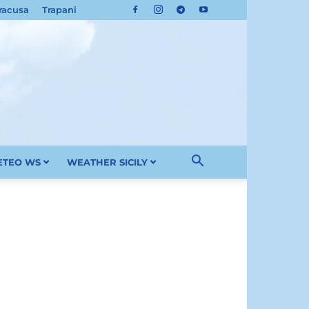
racusa
Trapani
METEO WS
WEATHER SICILY