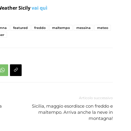
Weather Sicily
vai quì
enna
featured
freddo
maltempo
messina
meteo
her
Articolo successivo
a
Sicilia, maggio esordisce con freddo e
maltempo. Arriva anche la neve in
montagna!