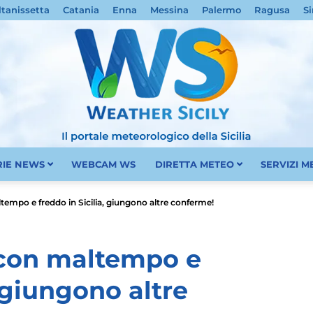
ltanissetta
Catania
Enna
Messina
Palermo
Ragusa
Si
RIE NEWS
WEBCAM WS
DIRETTA METEO
SERVIZI 
Meteo
empo e freddo in Sicilia, giungono altre conferme!
 con maltempo e
, giungono altre
Sicilia