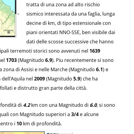
tratta di una zona ad alto rischio
sismico interessata da una faglia, lunga
decine di km, di tipo estensionale con
piani orientati NNO-SSE, ben visibile dai
dati delle scosse successive che hanno
cipali terremoti storici sono avvenuti nel
1639
nel
1703
(Magnitudo
6.9
). Piu recentemente si sono
a zona di Assisi e nelle Marche (Magnitudo
6.1
) e
 dell’Aquila nel
2009
(Magnitudo
5.9
) che ha
ollati e distrutto gran parte della città.
ofondità di
4.2
km con una Magnitudo di
6.0
, si sono
quali con Magnitudo superiori a
3/4
e alcune
 entro i
10
km di profondità.