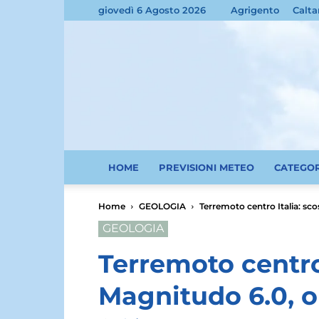
giovedì 6 Agosto 2026
Agrigento
Calta
HOME
PREVISIONI METEO
CATEGO
Home
GEOLOGIA
Terremoto centro Italia: sco
GEOLOGIA
Terremoto centro 
Magnitudo 6.0, ol