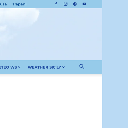
cusa
Trapani
METEO WS
WEATHER SICILY