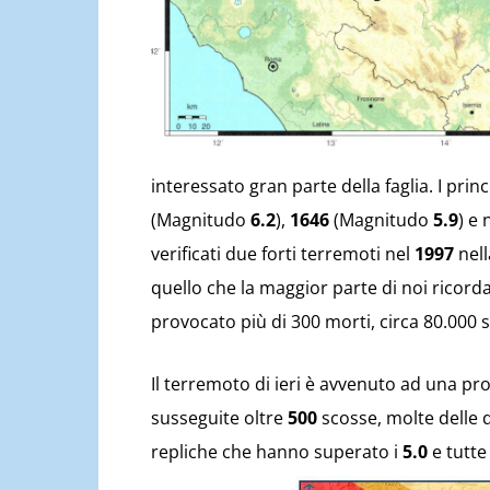
interessato gran parte della faglia. I prin
(Magnitudo
6.2
),
1646
(Magnitudo
5.9
) e 
verificati due forti terremoti nel
1997
nell
quello che la maggior parte di noi ricorda
provocato più di 300 morti, circa 80.000 sf
Il terremoto di ieri è avvenuto ad una pr
susseguite oltre
500
scosse, molte delle 
repliche che hanno superato i
5.0
e tutte