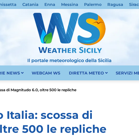
nissetta
Catania
Enna
Messina
Palermo
Ragusa
Sira
RIE NEWS
WEBCAM WS
DIRETTA METEO
SERVIZI 
Meteo
ssa di Magnitudo 6.0, oltre 500 le repliche
Italia: scossa di
tre 500 le repliche
Sicilia