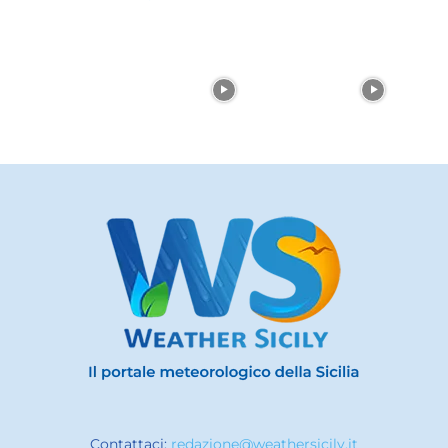
Contattaci:
redazione@weathersicily.it