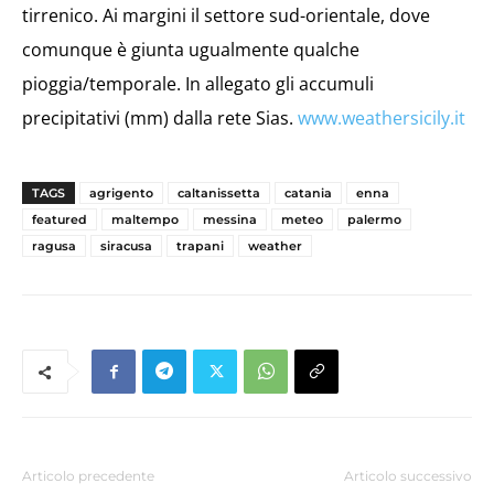
tirrenico. Ai margini il settore sud-orientale, dove
comunque è giunta ugualmente qualche
pioggia/temporale. In allegato gli accumuli
precipitativi (mm) dalla rete Sias.
www.weathersicily.it
TAGS
agrigento
caltanissetta
catania
enna
featured
maltempo
messina
meteo
palermo
ragusa
siracusa
trapani
weather
Articolo precedente
Articolo successivo