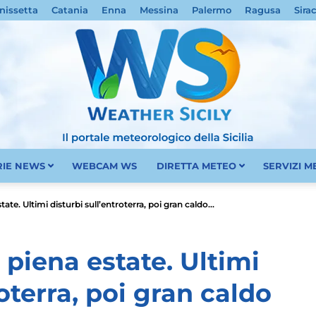
nissetta
Catania
Enna
Messina
Palermo
Ragusa
Sira
RIE NEWS
WEBCAM WS
DIRETTA METEO
SERVIZI 
Meteo
estate. Ultimi disturbi sull’entroterra, poi gran caldo...
in piena estate. Ultimi
roterra, poi gran caldo
Sicilia