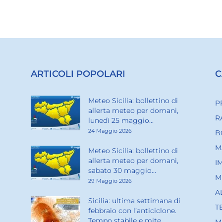
ARTICOLI POPOLARI
C
Meteo Sicilia: bollettino di
P
allerta meteo per domani,
R
lunedì 25 maggio...
24 Maggio 2026
B
M
Meteo Sicilia: bollettino di
allerta meteo per domani,
I
sabato 30 maggio...
M
29 Maggio 2026
A
Sicilia: ultima settimana di
T
febbraio con l’anticiclone.
Tempo stabile e mite...