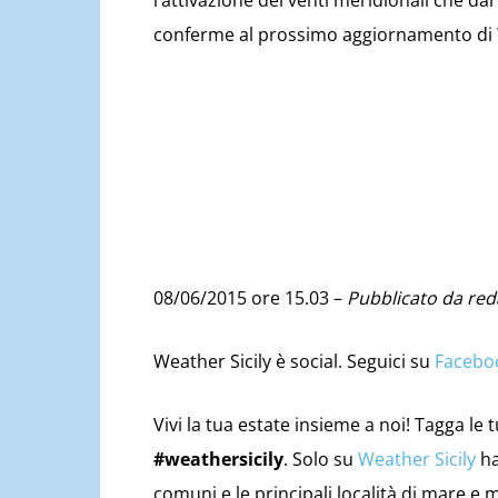
l’attivazione dei venti meridionali che da
conferme al prossimo aggiornamento di W
08/06/2015 ore 15.03 –
Pubblicato da reda
Weather Sicily è social. Seguici su
Facebo
Vivi la tua estate insieme a noi! Tagga le 
#weathersicily
. Solo su
Weather Sicily
ha
comuni e le principali località di mare e m