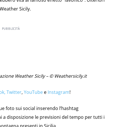
rebbero vita al famoso effetto “favonico”. Ulteriori
eather Sicily.
PUBBLICITÀ
zione Weather Sicily – © Weathersicily.it
ok,
Twitter
,
YouTube
e
Instagram
!
tue foto sui social inserendo l’hashtag
i a disposizione le previsioni del tempo per tutti i
ontagna presenti in Sicilia.