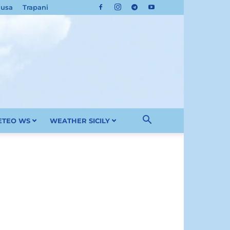
cusa
Trapani
METEO WS
WEATHER SICILY