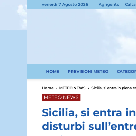
venerdì 7 Agosto 2026
Agrigento
Calta
HOME
PREVISIONI METEO
CATEGO
Home
METEO NEWS
Sicilia, si entra in piena 
METEO NEWS
Sicilia, si entra 
disturbi sull’ent