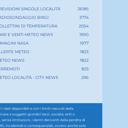
REVISIONI SINGOLE LOCALITÀ
26185
ADIOSONDAGGIO BIRGI
3774
OLLETTINI DI TEMPERATURA
2054
ARI E VENTI METEO NEWS
1990
MMAGINI NASA
1977
LLERTE METEO
1823
ETEO NEWS
1822
ERREMOTI
825
ETEO LOCALITÀ - CITY NEWS
296
ati disponibili e con i limiti naturali della
e a soggetti giuridici terzi, società, enti o
senza limitazioni, i danni derivanti dalla perdita di
diretti, incidentali o consequenziali, ovvero anche solo