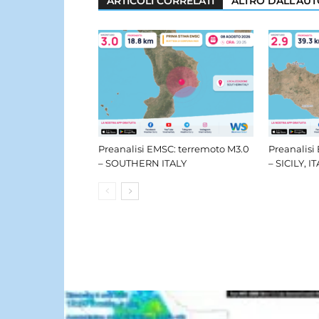
ARTICOLI CORRELATI
ALTRO DALL'AU
Preanalisi EMSC: terremoto M3.0
Preanalisi
– SOUTHERN ITALY
– SICILY, I