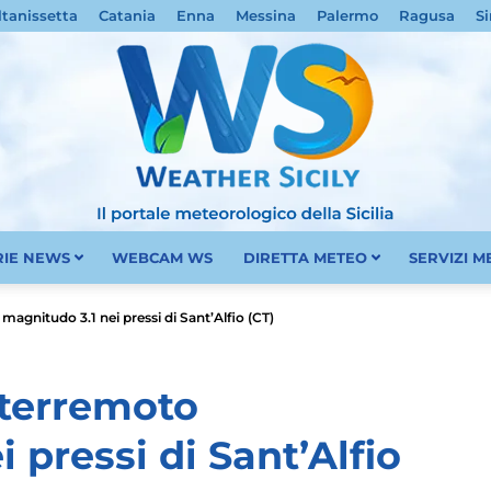
ltanissetta
Catania
Enna
Messina
Palermo
Ragusa
Si
RIE NEWS
WEBCAM WS
DIRETTA METEO
SERVIZI 
Meteo
 magnitudo 3.1 nei pressi di Sant’Alfio (CT)
i terremoto
 pressi di Sant’Alfio
Sicilia