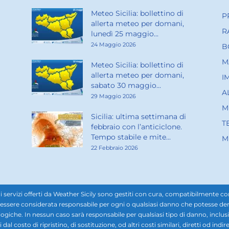
Meteo Sicilia: bollettino di
P
allerta meteo per domani,
R
lunedì 25 maggio...
24 Maggio 2026
B
M
Meteo Sicilia: bollettino di
allerta meteo per domani,
I
sabato 30 maggio...
A
29 Maggio 2026
M
Sicilia: ultima settimana di
T
febbraio con l’anticiclone.
Tempo stabile e mite...
M
22 Febbraio 2026
rvizi offerti da Weather Sicily sono gestiti con cura, compatibilmente con i d
ssere considerata responsabile per ogni o qualsiasi danno che potesse derivar
ogiche. In nessun caso sarà responsabile per qualsiasi tipo di danno, inclusi, 
ti dal costo di ripristino, di sostituzione, od altri costi similari, diretti od in