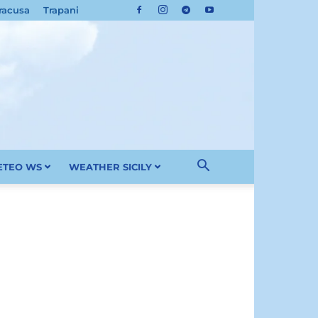
racusa
Trapani
METEO WS
WEATHER SICILY