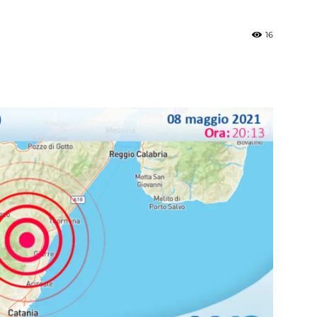
16
»
Weather
Sicily.it