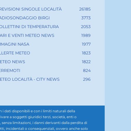
REVISIONI SINGOLE LOCALITÀ
26185
ADIOSONDAGGIO BIRGI
3773
OLLETTINI DI TEMPERATURA
2053
ARI E VENTI METEO NEWS
1989
MMAGINI NASA
1977
LLERTE METEO
1823
ETEO NEWS
1822
ERREMOTI
824
ETEO LOCALITÀ - CITY NEWS
296
ati disponibili e con i limiti naturali della
e a soggetti giuridici terzi, società, enti o
senza limitazioni, i danni derivanti dalla perdita di
diretti, incidentali o consequenziali, ovvero anche solo