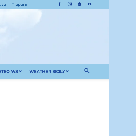
usa
Trapani
METEO WS
WEATHER SICILY