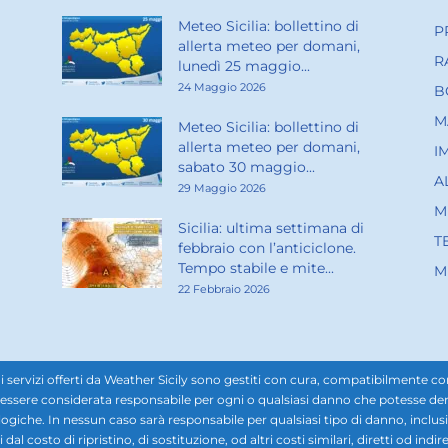
Meteo Sicilia: bollettino di
P
allerta meteo per domani,
R
lunedì 25 maggio...
24 Maggio 2026
B
M
Meteo Sicilia: bollettino di
allerta meteo per domani,
I
sabato 30 maggio...
A
29 Maggio 2026
M
Sicilia: ultima settimana di
T
febbraio con l’anticiclone.
Tempo stabile e mite...
M
22 Febbraio 2026
rvizi offerti da Weather Sicily sono gestiti con cura, compatibilmente con i d
ssere considerata responsabile per ogni o qualsiasi danno che potesse derivar
ogiche. In nessun caso sarà responsabile per qualsiasi tipo di danno, inclusi, 
ti dal costo di ripristino, di sostituzione, od altri costi similari, diretti od in