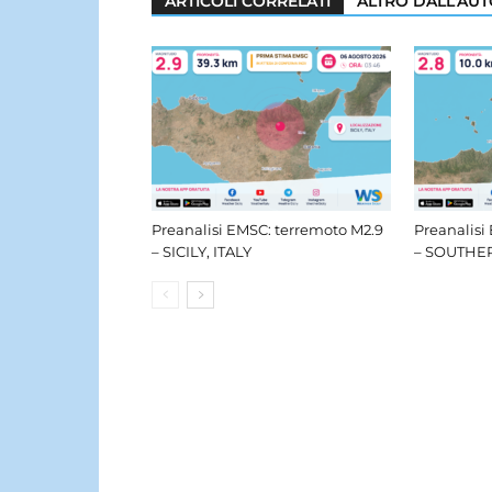
ARTICOLI CORRELATI
ALTRO DALL'AU
Preanalisi EMSC: terremoto M2.9
Preanalisi
– SICILY, ITALY
– SOUTHER