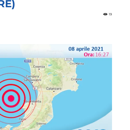
RE)
19
»
Weather
Sicily.it