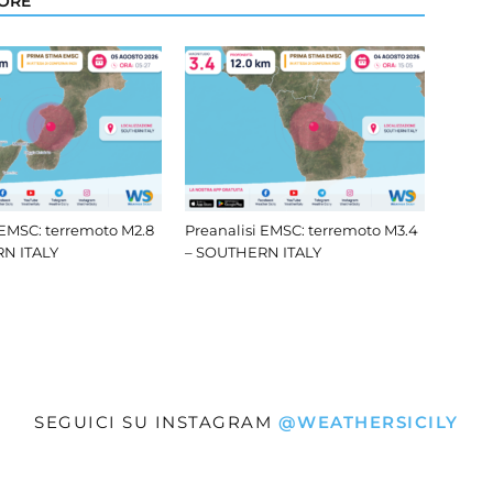
TORE
 EMSC: terremoto M2.8
Preanalisi EMSC: terremoto M3.4
N ITALY
– SOUTHERN ITALY
SEGUICI SU INSTAGRAM
@WEATHERSICILY