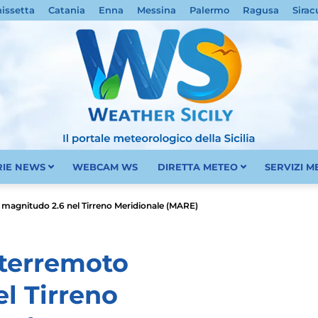
nissetta
Catania
Enna
Messina
Palermo
Ragusa
Sirac
RIE NEWS
WEBCAM WS
DIRETTA METEO
SERVIZI 
Meteo
to magnitudo 2.6 nel Tirreno Meridionale (MARE)
i terremoto
l Tirreno
Sicilia