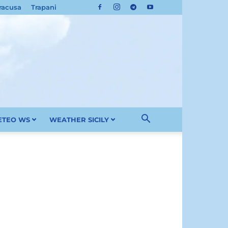
racusa
Trapani
METEO WS
WEATHER SICILY