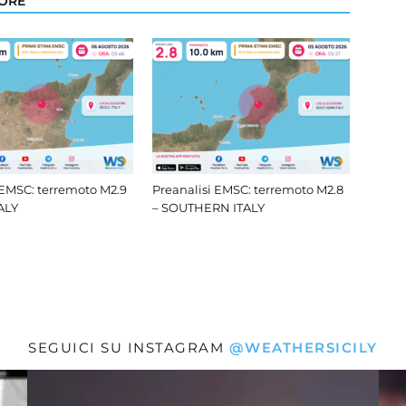
TORE
 EMSC: terremoto M2.9
Preanalisi EMSC: terremoto M2.8
TALY
– SOUTHERN ITALY
SEGUICI SU INSTAGRAM
@WEATHERSICILY