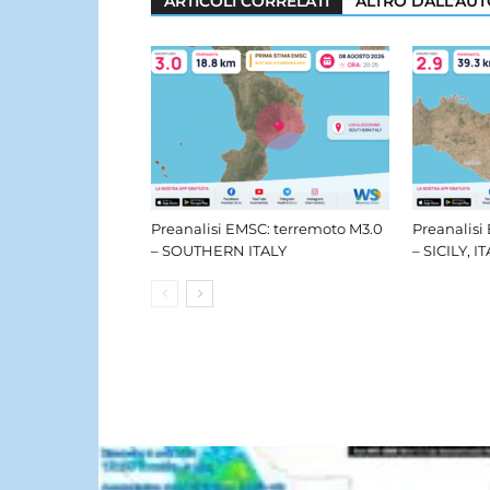
ARTICOLI CORRELATI
ALTRO DALL'AU
Preanalisi EMSC: terremoto M3.0
Preanalisi
– SOUTHERN ITALY
– SICILY, I