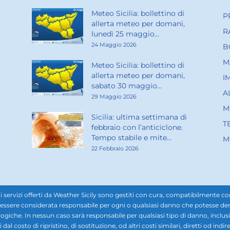
Meteo Sicilia: bollettino di
P
allerta meteo per domani,
R
lunedì 25 maggio...
24 Maggio 2026
B
M
Meteo Sicilia: bollettino di
allerta meteo per domani,
I
sabato 30 maggio...
A
29 Maggio 2026
M
Sicilia: ultima settimana di
T
febbraio con l’anticiclone.
Tempo stabile e mite...
M
22 Febbraio 2026
rvizi offerti da Weather Sicily sono gestiti con cura, compatibilmente con i d
ssere considerata responsabile per ogni o qualsiasi danno che potesse derivar
ogiche. In nessun caso sarà responsabile per qualsiasi tipo di danno, inclusi, 
ti dal costo di ripristino, di sostituzione, od altri costi similari, diretti od in