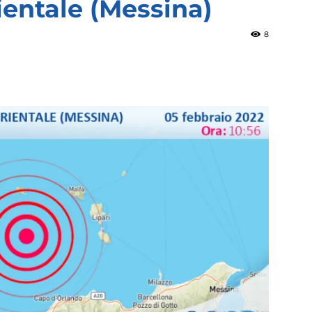
ientale (Messina)
8
»
Weather
Sicily.it