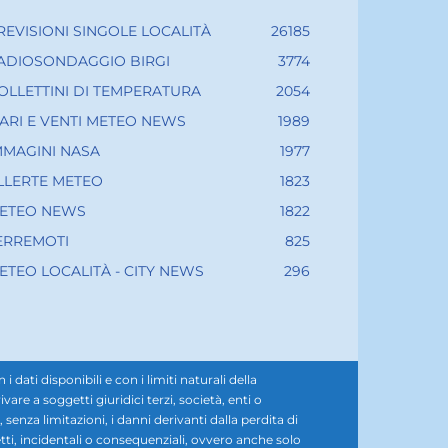
REVISIONI SINGOLE LOCALITÀ
26185
ADIOSONDAGGIO BIRGI
3774
OLLETTINI DI TEMPERATURA
2054
ARI E VENTI METEO NEWS
1989
MMAGINI NASA
1977
LLERTE METEO
1823
ETEO NEWS
1822
ERREMOTI
825
ETEO LOCALITÀ - CITY NEWS
296
ati disponibili e con i limiti naturali della
e a soggetti giuridici terzi, società, enti o
senza limitazioni, i danni derivanti dalla perdita di
diretti, incidentali o consequenziali, ovvero anche solo