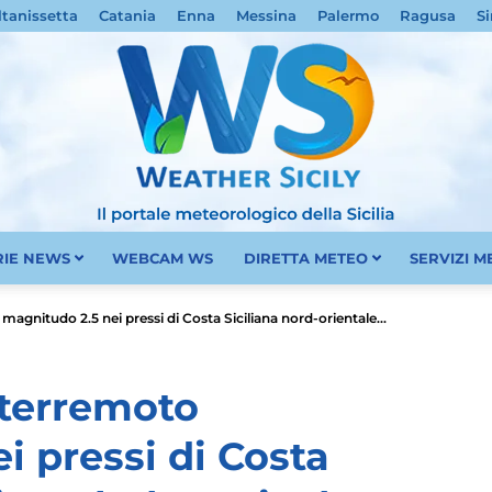
ltanissetta
Catania
Enna
Messina
Palermo
Ragusa
Si
RIE NEWS
WEBCAM WS
DIRETTA METEO
SERVIZI 
Meteo
 magnitudo 2.5 nei pressi di Costa Siciliana nord-orientale...
i terremoto
i pressi di Costa
Sicilia