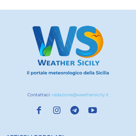
Contattaci:
redazione@weathersicily.it