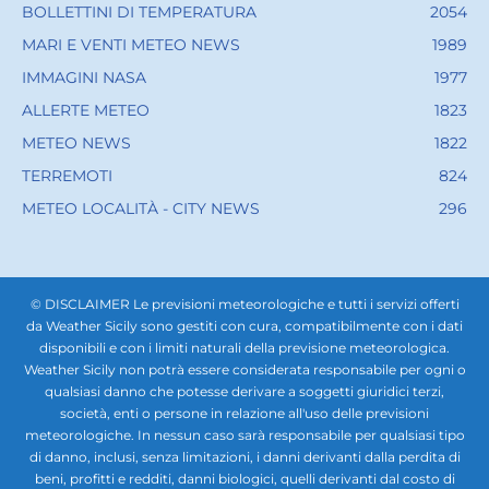
BOLLETTINI DI TEMPERATURA
2054
MARI E VENTI METEO NEWS
1989
IMMAGINI NASA
1977
ALLERTE METEO
1823
METEO NEWS
1822
TERREMOTI
824
METEO LOCALITÀ - CITY NEWS
296
© DISCLAIMER Le previsioni meteorologiche e tutti i servizi offerti
da Weather Sicily sono gestiti con cura, compatibilmente con i dati
disponibili e con i limiti naturali della previsione meteorologica.
Weather Sicily non potrà essere considerata responsabile per ogni o
qualsiasi danno che potesse derivare a soggetti giuridici terzi,
società, enti o persone in relazione all'uso delle previsioni
meteorologiche. In nessun caso sarà responsabile per qualsiasi tipo
di danno, inclusi, senza limitazioni, i danni derivanti dalla perdita di
beni, profitti e redditi, danni biologici, quelli derivanti dal costo di