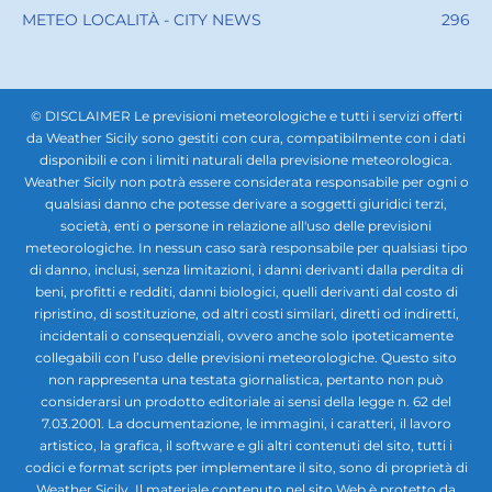
METEO LOCALITÀ - CITY NEWS
296
© DISCLAIMER Le previsioni meteorologiche e tutti i servizi offerti
da Weather Sicily sono gestiti con cura, compatibilmente con i dati
disponibili e con i limiti naturali della previsione meteorologica.
Weather Sicily non potrà essere considerata responsabile per ogni o
qualsiasi danno che potesse derivare a soggetti giuridici terzi,
società, enti o persone in relazione all'uso delle previsioni
meteorologiche. In nessun caso sarà responsabile per qualsiasi tipo
di danno, inclusi, senza limitazioni, i danni derivanti dalla perdita di
beni, profitti e redditi, danni biologici, quelli derivanti dal costo di
ripristino, di sostituzione, od altri costi similari, diretti od indiretti,
incidentali o consequenziali, ovvero anche solo ipoteticamente
collegabili con l’uso delle previsioni meteorologiche. Questo sito
non rappresenta una testata giornalistica, pertanto non può
considerarsi un prodotto editoriale ai sensi della legge n. 62 del
7.03.2001. La documentazione, le immagini, i caratteri, il lavoro
artistico, la grafica, il software e gli altri contenuti del sito, tutti i
codici e format scripts per implementare il sito, sono di proprietà di
Weather Sicily. Il materiale contenuto nel sito Web è protetto da