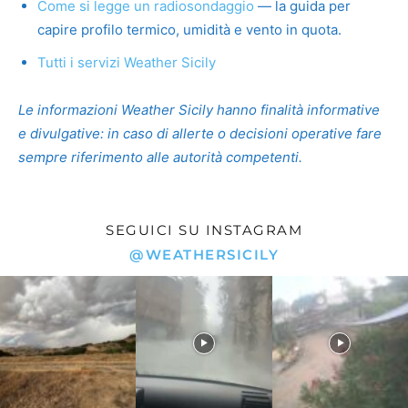
Come si legge un radiosondaggio
— la guida per
capire profilo termico, umidità e vento in quota.
Tutti i servizi Weather Sicily
Le informazioni Weather Sicily hanno finalità informative
e divulgative: in caso di allerte o decisioni operative fare
sempre riferimento alle autorità competenti.
SEGUICI SU INSTAGRAM
@WEATHERSICILY