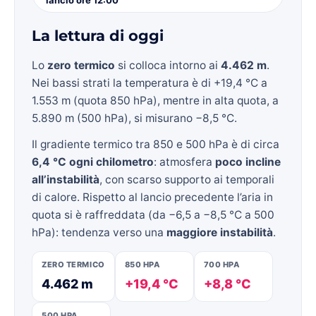
La lettura di oggi
Lo
zero termico
si colloca intorno ai
4.462 m
.
Nei bassi strati la temperatura è di +19,4 °C a
1.553 m (quota 850 hPa), mentre in alta quota, a
5.890 m (500 hPa), si misurano −8,5 °C.
Il gradiente termico tra 850 e 500 hPa è di circa
6,4 °C ogni chilometro
: atmosfera
poco incline
all’instabilità
, con scarso supporto ai temporali
di calore. Rispetto al lancio precedente l’aria in
quota si è raffreddata (da −6,5 a −8,5 °C a 500
hPa): tendenza verso una
maggiore instabilità
.
ZERO TERMICO
850 HPA
700 HPA
4.462 m
+19,4 °C
+8,8 °C
500 HPA