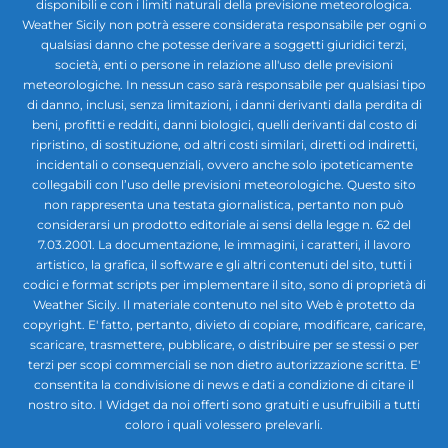
disponibili e con i limiti naturali della previsione meteorologica.
Weather Sicily non potrà essere considerata responsabile per ogni o
qualsiasi danno che potesse derivare a soggetti giuridici terzi,
società, enti o persone in relazione all'uso delle previsioni
meteorologiche. In nessun caso sarà responsabile per qualsiasi tipo
di danno, inclusi, senza limitazioni, i danni derivanti dalla perdita di
beni, profitti e redditi, danni biologici, quelli derivanti dal costo di
ripristino, di sostituzione, od altri costi similari, diretti od indiretti,
incidentali o consequenziali, ovvero anche solo ipoteticamente
collegabili con l’uso delle previsioni meteorologiche. Questo sito
non rappresenta una testata giornalistica, pertanto non può
considerarsi un prodotto editoriale ai sensi della legge n. 62 del
7.03.2001. La documentazione, le immagini, i caratteri, il lavoro
artistico, la grafica, il software e gli altri contenuti del sito, tutti i
codici e format scripts per implementare il sito, sono di proprietà di
Weather Sicily. Il materiale contenuto nel sito Web è protetto da
copyright. E' fatto, pertanto, divieto di copiare, modificare, caricare,
scaricare, trasmettere, pubblicare, o distribuire per se stessi o per
terzi per scopi commerciali se non dietro autorizzazione scritta. E'
consentita la condivisione di news e dati a condizione di citare il
nostro sito. I Widget da noi offerti sono gratuiti e usufruibili a tutti
coloro i quali volessero prelevarli.