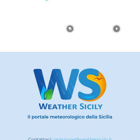
Contattaci:
redazione@weathersicily.it