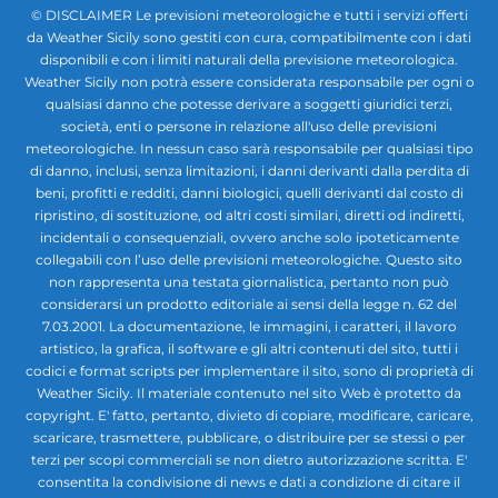
© DISCLAIMER Le previsioni meteorologiche e tutti i servizi offerti
da Weather Sicily sono gestiti con cura, compatibilmente con i dati
disponibili e con i limiti naturali della previsione meteorologica.
Weather Sicily non potrà essere considerata responsabile per ogni o
qualsiasi danno che potesse derivare a soggetti giuridici terzi,
società, enti o persone in relazione all'uso delle previsioni
meteorologiche. In nessun caso sarà responsabile per qualsiasi tipo
di danno, inclusi, senza limitazioni, i danni derivanti dalla perdita di
beni, profitti e redditi, danni biologici, quelli derivanti dal costo di
ripristino, di sostituzione, od altri costi similari, diretti od indiretti,
incidentali o consequenziali, ovvero anche solo ipoteticamente
collegabili con l’uso delle previsioni meteorologiche. Questo sito
non rappresenta una testata giornalistica, pertanto non può
considerarsi un prodotto editoriale ai sensi della legge n. 62 del
7.03.2001. La documentazione, le immagini, i caratteri, il lavoro
artistico, la grafica, il software e gli altri contenuti del sito, tutti i
codici e format scripts per implementare il sito, sono di proprietà di
Weather Sicily. Il materiale contenuto nel sito Web è protetto da
copyright. E' fatto, pertanto, divieto di copiare, modificare, caricare,
scaricare, trasmettere, pubblicare, o distribuire per se stessi o per
terzi per scopi commerciali se non dietro autorizzazione scritta. E'
consentita la condivisione di news e dati a condizione di citare il