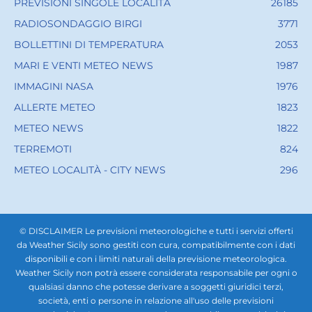
PREVISIONI SINGOLE LOCALITÀ
26185
RADIOSONDAGGIO BIRGI
3771
BOLLETTINI DI TEMPERATURA
2053
MARI E VENTI METEO NEWS
1987
IMMAGINI NASA
1976
ALLERTE METEO
1823
METEO NEWS
1822
TERREMOTI
824
METEO LOCALITÀ - CITY NEWS
296
© DISCLAIMER Le previsioni meteorologiche e tutti i servizi offerti
da Weather Sicily sono gestiti con cura, compatibilmente con i dati
disponibili e con i limiti naturali della previsione meteorologica.
Weather Sicily non potrà essere considerata responsabile per ogni o
qualsiasi danno che potesse derivare a soggetti giuridici terzi,
società, enti o persone in relazione all'uso delle previsioni