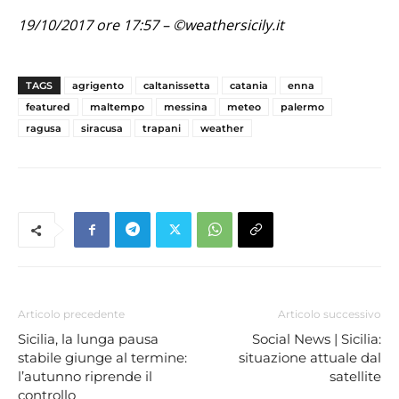
19/10/2017 ore 17:57 – ©weathersicily.it
TAGS
agrigento
caltanissetta
catania
enna
featured
maltempo
messina
meteo
palermo
ragusa
siracusa
trapani
weather
Articolo precedente
Articolo successivo
Sicilia, la lunga pausa
Social News | Sicilia:
stabile giunge al termine:
situazione attuale dal
l’autunno riprende il
satellite
controllo