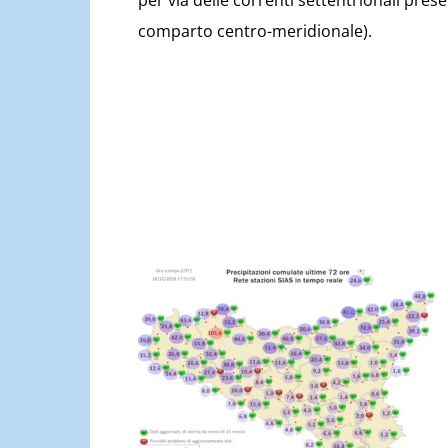
per via delle correnti settentrionali pres
comparto centro-meridionale).