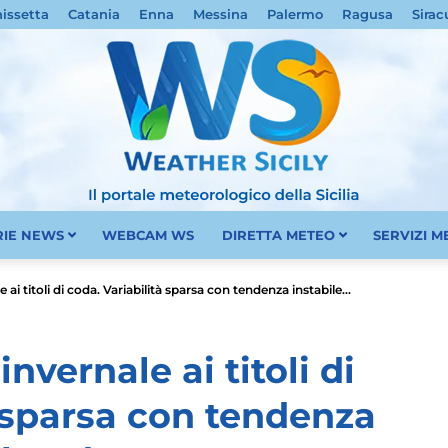
nissetta
Catania
Enna
Messina
Palermo
Ragusa
Sirac
RIE NEWS
WEBCAM WS
DIRETTA METEO
SERVIZI 
Meteo
e ai titoli di coda. Variabilità sparsa con tendenza instabile...
invernale ai titoli di
à sparsa con tendenza
Sicilia