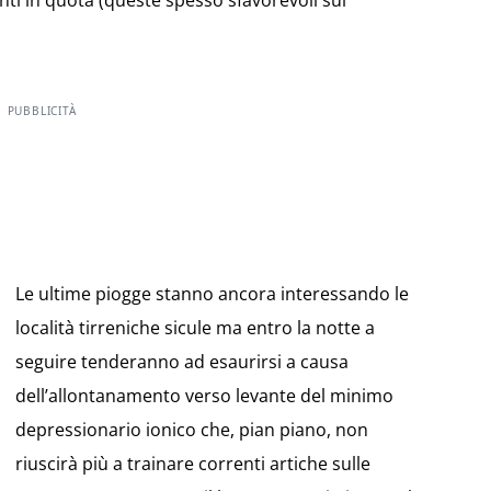
enti in quota (queste spesso sfavorevoli sul
PUBBLICITÀ
Le ultime piogge stanno ancora interessando le
località tirreniche sicule ma entro la notte a
seguire tenderanno ad esaurirsi a causa
dell’allontanamento verso levante del minimo
depressionario ionico che, pian piano, non
riuscirà più a trainare correnti artiche sulle