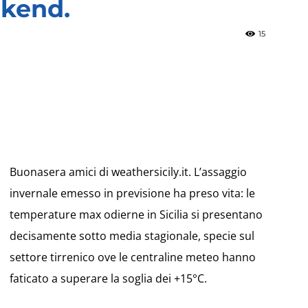
ekend.
15
»
Weather
Buonasera amici di weathersicily.it. L’assaggio
invernale emesso in previsione ha preso vita: le
temperature max odierne in Sicilia si presentano
decisamente sotto media stagionale, specie sul
Sicily.it
settore tirrenico ove le centraline meteo hanno
faticato a superare la soglia dei +15°C.