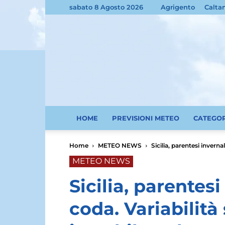
sabato 8 Agosto 2026
Agrigento
Calta
HOME
PREVISIONI METEO
CATEGO
Home
METEO NEWS
Sicilia, parentesi invernal
METEO NEWS
Sicilia, parentesi 
coda. Variabilit