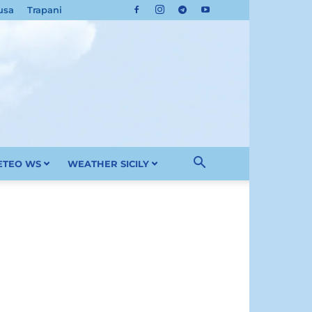
usa
Trapani
METEO WS
WEATHER SICILY