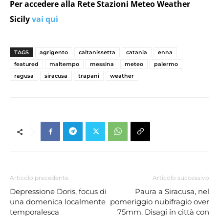
Per accedere alla Rete Stazioni Meteo Weather
Sicily
vai quì
TAGS
agrigento
caltanissetta
catania
enna
featured
maltempo
messina
meteo
palermo
ragusa
siracusa
trapani
weather
Articolo precedente
Articolo successivo
Depressione Doris, focus di
Paura a Siracusa, nel
una domenica localmente
pomeriggio nubifragio over
temporalesca
75mm. Disagi in città con