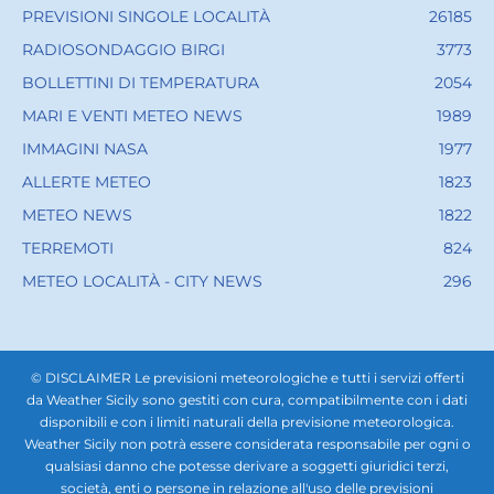
PREVISIONI SINGOLE LOCALITÀ
26185
RADIOSONDAGGIO BIRGI
3773
BOLLETTINI DI TEMPERATURA
2054
MARI E VENTI METEO NEWS
1989
IMMAGINI NASA
1977
ALLERTE METEO
1823
METEO NEWS
1822
TERREMOTI
824
METEO LOCALITÀ - CITY NEWS
296
© DISCLAIMER Le previsioni meteorologiche e tutti i servizi offerti
da Weather Sicily sono gestiti con cura, compatibilmente con i dati
disponibili e con i limiti naturali della previsione meteorologica.
Weather Sicily non potrà essere considerata responsabile per ogni o
qualsiasi danno che potesse derivare a soggetti giuridici terzi,
società, enti o persone in relazione all'uso delle previsioni