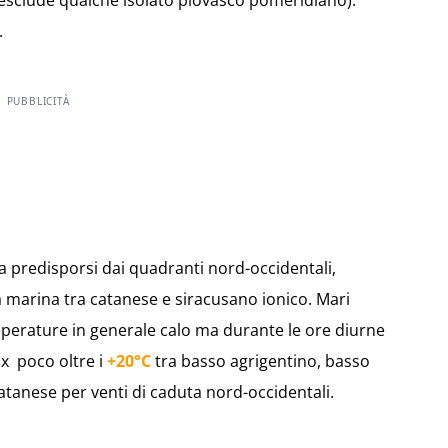
si esclude qualche isolato piovasco pomeridiano).
.
PUBBLICITÀ
a predisporsi dai quadranti nord-occidentali,
 marina tra catanese e siracusano ionico. Mari
perature in generale calo ma durante le ore diurne
x poco oltre i
+20°C
tra basso agrigentino, basso
tanese per venti di caduta nord-occidentali.