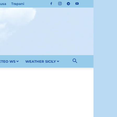
cusa
Trapani
METEO WS
WEATHER SICILY