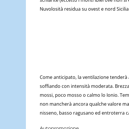
schiarite (eccetto i monti Iblei ove non 
Nuvolosità residua su ovest e nord Sicilia
Come anticipato, la ventilazione tenderà 
soffiando con intensità moderata. Brezza
mossi, poco mosso o calmo lo Ionio. Tem
non mancherà ancora qualche valore ma
nisseno, basso ragusano ed entroterra ca
Autopromozione