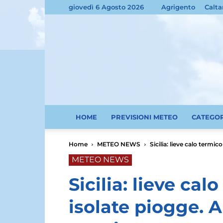
giovedì 6 Agosto 2026
Agrigento
Calta
HOME
PREVISIONI METEO
CATEGO
Home
METEO NEWS
Sicilia: lieve calo termic
METEO NEWS
Sicilia: lieve ca
isolate piogge. A