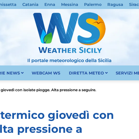
nissetta
Catania
Enna
Messina
Palermo
Ragusa
Sira
RIE NEWS
WEBCAM WS
DIRETTA METEO
SERVIZI 
Meteo
o giovedì con isolate piogge. Alta pressione a seguire.
lo termico giovedì con
lta pressione a
Sicilia