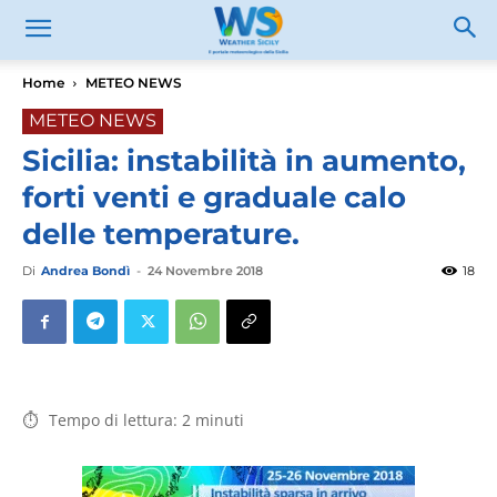
Home
METEO NEWS
METEO NEWS
Sicilia: instabilità in aumento,
forti venti e graduale calo
delle temperature.
Di
Andrea Bondì
-
24 Novembre 2018
18
Tempo di lettura:
2
minuti