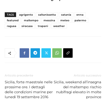
TAGS
agrigento
caltanissetta
catania
enna
featured
maltempo
messina
meteo
palermo
ragusa
siracusa
trapani
weather
Articolo precedente
Articolo successivo
Sicilia, forte maestrale nelle
Sicilia, weekend all’insegna
prossime ore. I dettagli
del maltempo: rischio
delle condizioni marine per
nubifragi elevato in molte
lunedì 19 settembre 2016
province