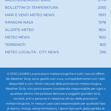
RADIOSONDAGGIO BIRGI
3776
BOLLETTINI DI TEMPERATURA
2055
MARI E VENTI METEO NEWS
1993
IMMAGINI NASA
1978
ALLERTE METEO
1824
METEO NEWS
1822
TERREMOTI
825
METEO LOCALITÀ - CITY NEWS
296
© DISCLAIMER Le previsioni meteorologiche e tutti i servizi offerti
da Weather Sicily sono gestiti con cura, compatibilmente con i dati
disponibili e con i limiti naturali della previsione meteorologica.
Weather Sicily non potrà essere considerata responsabile per ogni o
qualsiasi danno che potesse derivare a soggetti giuridici terzi,
società, enti o persone in relazione all'uso delle previsioni
meteorologiche. In nessun caso sarà responsabile per qualsiasi tipo
di danno, inclusi, senza limitazioni, i danni derivanti dalla perdita di