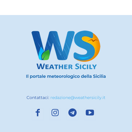
Contattaci:
redazione@weathersicily.it