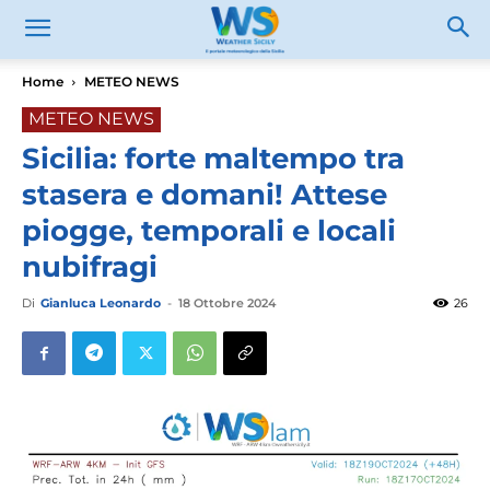
Home
METEO NEWS
METEO NEWS
Sicilia: forte maltempo tra
stasera e domani! Attese
piogge, temporali e locali
nubifragi
Di
Gianluca Leonardo
-
18 Ottobre 2024
26