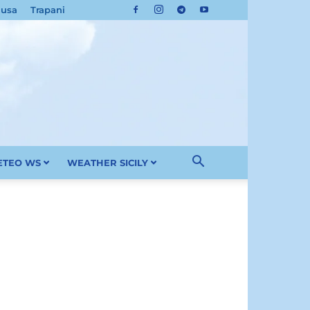
cusa
Trapani
METEO WS
WEATHER SICILY