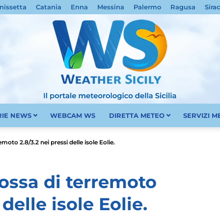
nissetta
Catania
Enna
Messina
Palermo
Ragusa
Sira
RIE NEWS
WEBCAM WS
DIRETTA METEO
SERVIZI 
Meteo
emoto 2.8/3.2 nei pressi delle isole Eolie.
cossa di terremoto
 delle isole Eolie.
Sicilia