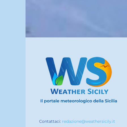
Contattaci:
redazione@weathersicily.it