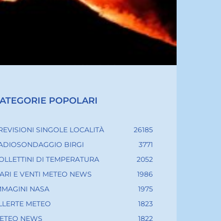
ATEGORIE POPOLARI
REVISIONI SINGOLE LOCALITÀ
26185
ADIOSONDAGGIO BIRGI
3771
OLLETTINI DI TEMPERATURA
2052
ARI E VENTI METEO NEWS
1986
MMAGINI NASA
1975
LLERTE METEO
1823
ETEO NEWS
1822