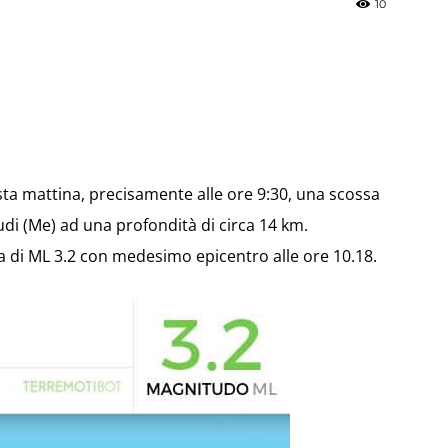
10
»
sta mattina, precisamente alle ore 9:30, una scossa
Weather
icudi (Me) ad una profondità di circa 14 km.
a di ML 3.2 con medesimo epicentro alle ore 10.18.
Sicily.it