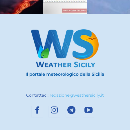
Contattaci:
redazione@weathersicily.it