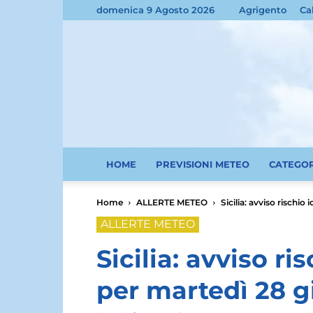
domenica 9 Agosto 2026
Agrigento
Ca
HOME
PREVISIONI METEO
CATEGO
Home
ALLERTE METEO
Sicilia: avviso rischi
ALLERTE METEO
Sicilia: avviso r
per martedì 28 