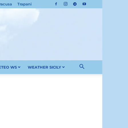
racusa
Trapani
METEO WS
WEATHER SICILY