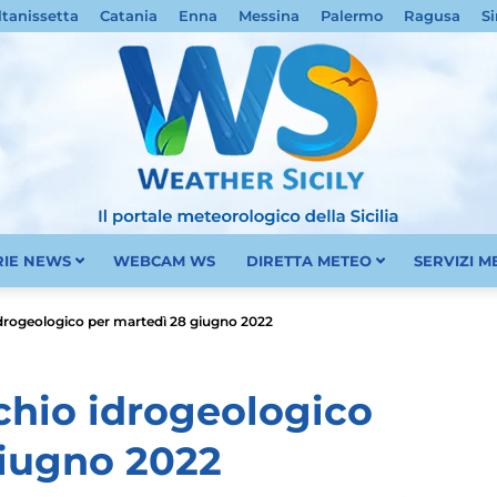
ltanissetta
Catania
Enna
Messina
Palermo
Ragusa
Si
RIE NEWS
WEBCAM WS
DIRETTA METEO
SERVIZI 
Meteo
o idrogeologico per martedì 28 giugno 2022
ischio idrogeologico
giugno 2022
Sicilia