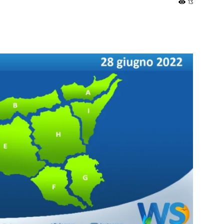
13
»
Weather
Sicily.it