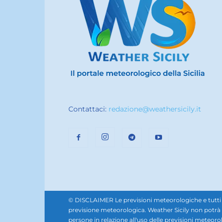
Contattaci:
redazione@weathersicily.it
© DISCLAIMER Le previsioni meteorologiche e tutti i se
previsione meteorologica. Weather Sicily non potrà e
persone in relazione all'uso delle previsioni meteorol