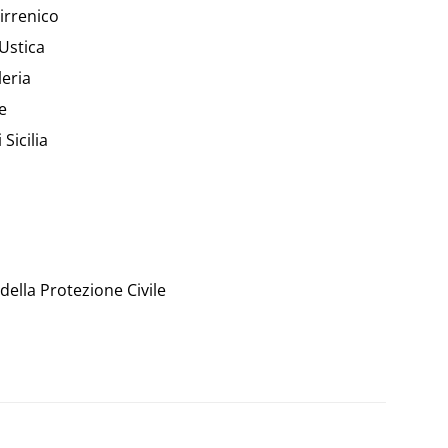
irrenico
Ustica
leria
e
Sicilia
 della Protezione Civile