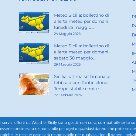
Meteo Sicilia: bollettino di
P
allerta meteo per domani,
R
lunedì 25 maggio...
24 Maggio 2026
B
M
Meteo Sicilia: bollettino di
allerta meteo per domani,
I
sabato 30 maggio...
A
29 Maggio 2026
M
Sicilia: ultima settimana di
T
febbraio con l’anticiclone.
Tempo stabile e mite...
M
22 Febbraio 2026
rvizi offerti da Weather Sicily sono gestiti con cura, compatibilmente con i d
ssere considerata responsabile per ogni o qualsiasi danno che potesse derivar
ogiche. In nessun caso sarà responsabile per qualsiasi tipo di danno, inclusi, 