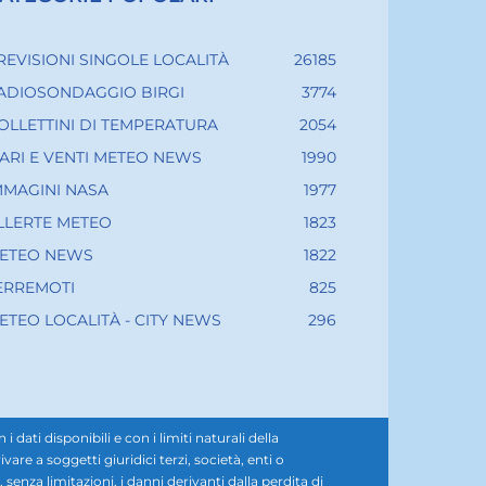
REVISIONI SINGOLE LOCALITÀ
26185
ADIOSONDAGGIO BIRGI
3774
OLLETTINI DI TEMPERATURA
2054
ARI E VENTI METEO NEWS
1990
MMAGINI NASA
1977
LLERTE METEO
1823
ETEO NEWS
1822
ERREMOTI
825
ETEO LOCALITÀ - CITY NEWS
296
ati disponibili e con i limiti naturali della
e a soggetti giuridici terzi, società, enti o
senza limitazioni, i danni derivanti dalla perdita di