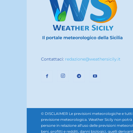
Contattaci:
redazione@weathersicily.it
© DISCLAIMER Le previsioni meteorologiche e tutti i se
previsione meteorologica. Weather Sicily non potrà e
persone in relazione all'uso delle previsioni meteorol
beni, profitti e redditi, danni biologici, quelli derivan