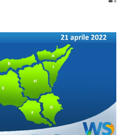
8
»
Weather
Sicily.it