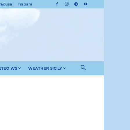
racusa
Trapani
METEO WS
WEATHER SICILY