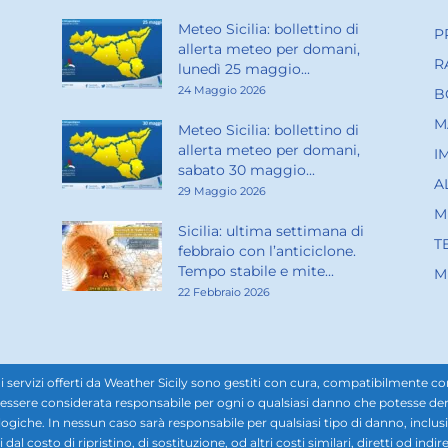
Meteo Sicilia: bollettino di
P
allerta meteo per domani,
R
lunedì 25 maggio...
24 Maggio 2026
B
M
Meteo Sicilia: bollettino di
allerta meteo per domani,
I
sabato 30 maggio...
A
29 Maggio 2026
M
Sicilia: ultima settimana di
T
febbraio con l’anticiclone.
Tempo stabile e mite...
M
22 Febbraio 2026
rvizi offerti da Weather Sicily sono gestiti con cura, compatibilmente con i d
ssere considerata responsabile per ogni o qualsiasi danno che potesse derivar
ogiche. In nessun caso sarà responsabile per qualsiasi tipo di danno, inclusi, 
ti dal costo di ripristino, di sostituzione, od altri costi similari, diretti od in