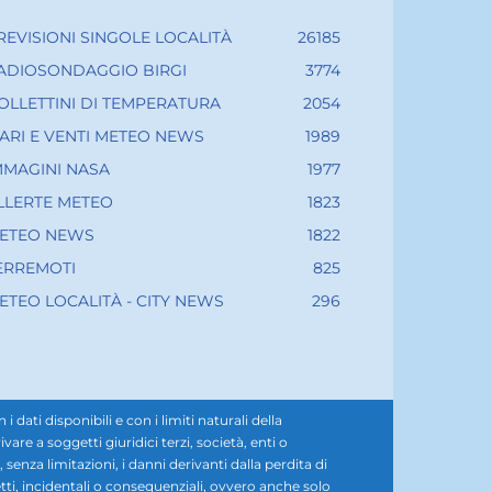
REVISIONI SINGOLE LOCALITÀ
26185
ADIOSONDAGGIO BIRGI
3774
OLLETTINI DI TEMPERATURA
2054
ARI E VENTI METEO NEWS
1989
MMAGINI NASA
1977
LLERTE METEO
1823
ETEO NEWS
1822
ERREMOTI
825
ETEO LOCALITÀ - CITY NEWS
296
ati disponibili e con i limiti naturali della
e a soggetti giuridici terzi, società, enti o
senza limitazioni, i danni derivanti dalla perdita di
diretti, incidentali o consequenziali, ovvero anche solo