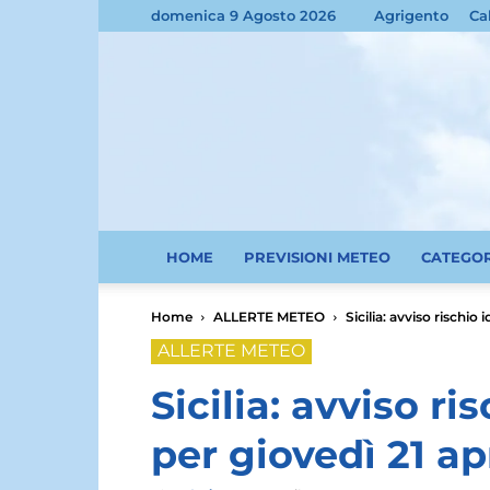
domenica 9 Agosto 2026
Agrigento
Ca
HOME
PREVISIONI METEO
CATEGO
Home
ALLERTE METEO
Sicilia: avviso rischio
ALLERTE METEO
Sicilia: avviso r
per giovedì 21 ap