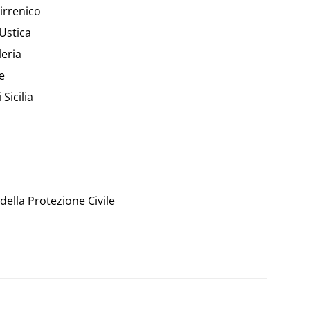
irrenico
Ustica
leria
e
Sicilia
 della Protezione Civile