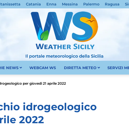
ltanissetta
Catania
Enna
Messina
Palermo
Ragusa
Si
RIE NEWS
WEBCAM WS
DIRETTA METEO
SERVIZI 
Meteo
 idrogeologico per giovedì 21 aprile 2022
ischio idrogeologico
rile 2022
Sicilia