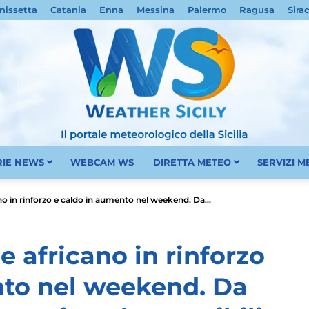
nissetta
Catania
Enna
Messina
Palermo
Ragusa
Sira
RIE NEWS
WEBCAM WS
DIRETTA METEO
SERVIZI 
Meteo
cano in rinforzo e caldo in aumento nel weekend. Da...
ne africano in rinforzo
nto nel weekend. Da
Sicilia