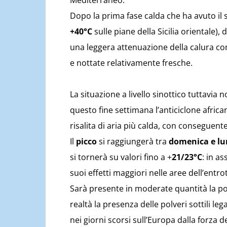
Mediterraneo.
Dopo la prima fase calda che ha avuto il 
+40°C
sulle piane della Sicilia orientale
una leggera attenuazione della calura co
e nottate relativamente fresche.
La situazione a livello sinottico tuttavia
questo fine settimana l’anticiclone afric
risalita di aria più calda, con conseguen
Il
picco
si raggiungerà tra
domenica e lu
si tornerà su valori fino a +
21/23°C
: in as
suoi effetti maggiori nelle aree dell’entro
Sarà presente in moderate quantità la pol
realtà la presenza delle polveri sottili leg
nei giorni scorsi sull’Europa dalla forza 