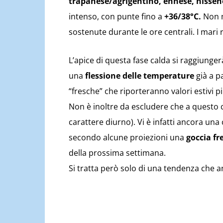
trapanese/agrigentino, ennese, nissen
intenso, con punte fino a
+36/38°C.
Non m
sostenute durante le ore centrali. I mari
L’apice di questa fase calda si raggiung
una
flessione delle temperature
già a pa
“fresche” che riporteranno valori estivi pi
Non è inoltre da escludere che a questo c
carattere diurno). Vi è infatti ancora una
secondo alcune proiezioni una
goccia fr
della prossima settimana.
Si tratta però solo di una tendenza che a