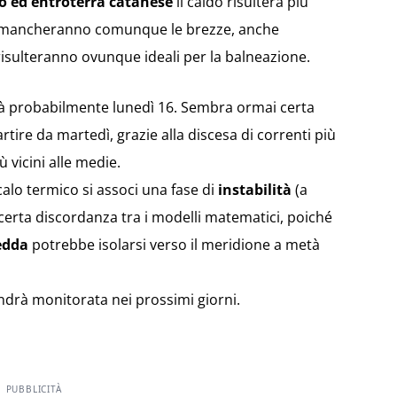
o ed entroterra catanese
il caldo risulterà più
ancheranno comunque le brezze, anche
 risulteranno ovunque ideali per la balneazione.
erà probabilmente lunedì 16. Sembra ormai certa
rtire da martedì, grazie alla discesa di correnti più
ù vicini alle medie.
alo termico si associ una fase di
instabilità
(a
 certa discordanza tra i modelli matematici, poiché
edda
potrebbe isolarsi verso il meridione a metà
ndrà monitorata nei prossimi giorni.
PUBBLICITÀ