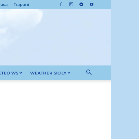
cusa
Trapani
METEO WS
WEATHER SICILY