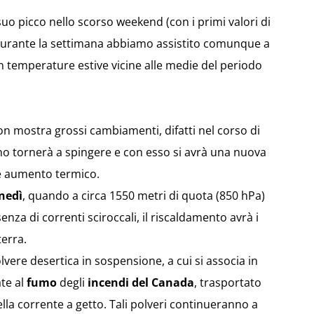
suo picco nello scorso weekend (con i primi valori di
), durante la settimana abbiamo assistito comunque a
n temperature estive vicine alle medie del periodo
 non mostra grossi cambiamenti, difatti nel corso di
ano tornerà a spingere e con esso si avrà una nuova
te aumento termico.
nedì
, quando a circa 1550 metri di quota (850 hPa)
senza di correnti sciroccali, il riscaldamento avrà i
terra.
vere desertica in sospensione, a cui si associa in
ate al
fumo
degli
incendi del Canada
, trasportato
della corrente a getto. Tali polveri continueranno a