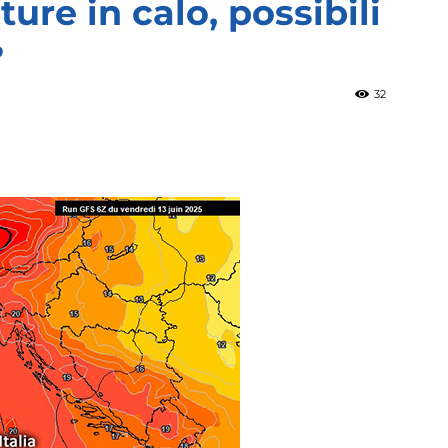
re in calo, possibili
?
»
32
Weather
Sicily.it