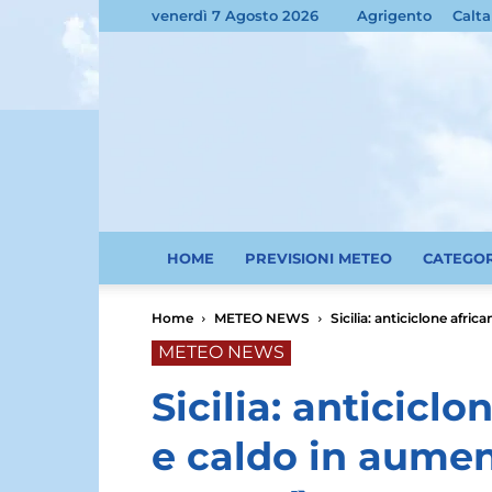
venerdì 7 Agosto 2026
Agrigento
Calta
HOME
PREVISIONI METEO
CATEGO
Home
METEO NEWS
Sicilia: anticiclone afri
METEO NEWS
Sicilia: anticiclo
e caldo in aume