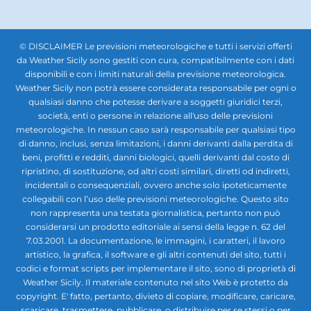
© DISCLAIMER Le previsioni meteorologiche e tutti i servizi offerti
da Weather Sicily sono gestiti con cura, compatibilmente con i dati
disponibili e con i limiti naturali della previsione meteorologica.
Weather Sicily non potrà essere considerata responsabile per ogni o
qualsiasi danno che potesse derivare a soggetti giuridici terzi,
società, enti o persone in relazione all'uso delle previsioni
meteorologiche. In nessun caso sarà responsabile per qualsiasi tipo
di danno, inclusi, senza limitazioni, i danni derivanti dalla perdita di
beni, profitti e redditi, danni biologici, quelli derivanti dal costo di
ripristino, di sostituzione, od altri costi similari, diretti od indiretti,
incidentali o consequenziali, ovvero anche solo ipoteticamente
collegabili con l’uso delle previsioni meteorologiche. Questo sito
non rappresenta una testata giornalistica, pertanto non può
considerarsi un prodotto editoriale ai sensi della legge n. 62 del
7.03.2001. La documentazione, le immagini, i caratteri, il lavoro
artistico, la grafica, il software e gli altri contenuti del sito, tutti i
codici e format scripts per implementare il sito, sono di proprietà di
Weather Sicily. Il materiale contenuto nel sito Web è protetto da
copyright. E' fatto, pertanto, divieto di copiare, modificare, caricare,
scaricare, trasmettere, pubblicare, o distribuire per se stessi o per