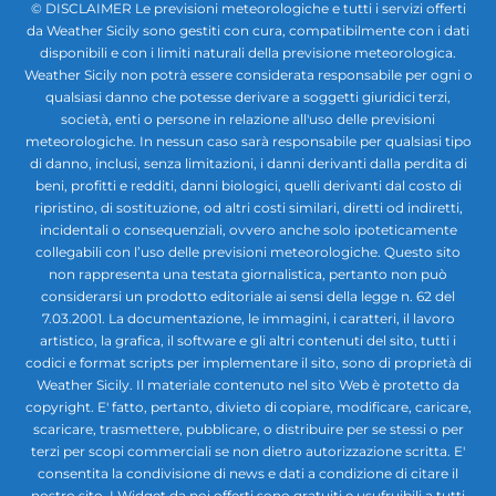
© DISCLAIMER Le previsioni meteorologiche e tutti i servizi offerti
da Weather Sicily sono gestiti con cura, compatibilmente con i dati
disponibili e con i limiti naturali della previsione meteorologica.
Weather Sicily non potrà essere considerata responsabile per ogni o
qualsiasi danno che potesse derivare a soggetti giuridici terzi,
società, enti o persone in relazione all'uso delle previsioni
meteorologiche. In nessun caso sarà responsabile per qualsiasi tipo
di danno, inclusi, senza limitazioni, i danni derivanti dalla perdita di
beni, profitti e redditi, danni biologici, quelli derivanti dal costo di
ripristino, di sostituzione, od altri costi similari, diretti od indiretti,
incidentali o consequenziali, ovvero anche solo ipoteticamente
collegabili con l’uso delle previsioni meteorologiche. Questo sito
non rappresenta una testata giornalistica, pertanto non può
considerarsi un prodotto editoriale ai sensi della legge n. 62 del
7.03.2001. La documentazione, le immagini, i caratteri, il lavoro
artistico, la grafica, il software e gli altri contenuti del sito, tutti i
codici e format scripts per implementare il sito, sono di proprietà di
Weather Sicily. Il materiale contenuto nel sito Web è protetto da
copyright. E' fatto, pertanto, divieto di copiare, modificare, caricare,
scaricare, trasmettere, pubblicare, o distribuire per se stessi o per
terzi per scopi commerciali se non dietro autorizzazione scritta. E'
consentita la condivisione di news e dati a condizione di citare il
nostro sito. I Widget da noi offerti sono gratuiti e usufruibili a tutti