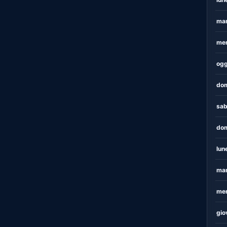
mar
mer
ogg
dom
sab
dom
lun
mar
mer
gio