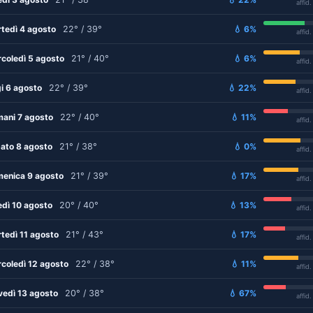
affid
tedì 4 agosto
22° / 39°
💧 6%
affid
coledì 5 agosto
21° / 40°
💧 6%
affid
i 6 agosto
22° / 39°
💧 22%
affid
ani 7 agosto
22° / 40°
💧 11%
affid
ato 8 agosto
21° / 38°
💧 0%
affid
enica 9 agosto
21° / 39°
💧 17%
affid
edì 10 agosto
20° / 40°
💧 13%
affid
tedì 11 agosto
21° / 43°
💧 17%
affid
coledì 12 agosto
22° / 38°
💧 11%
affid
vedì 13 agosto
20° / 38°
💧 67%
affid