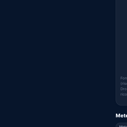
Fon
(ri
Dro
ric
Mete
Mete