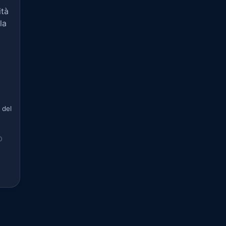
ità
la
 del
O