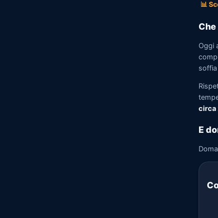
📊 Sc
Che 
Oggi 
compr
soffi
Rispe
tempe
circa
E do
Doma
Co