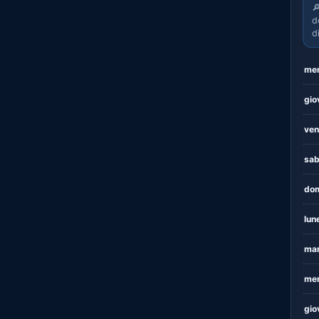

d
d
mer
gio
ven
sab
dom
lun
mar
mer
gio