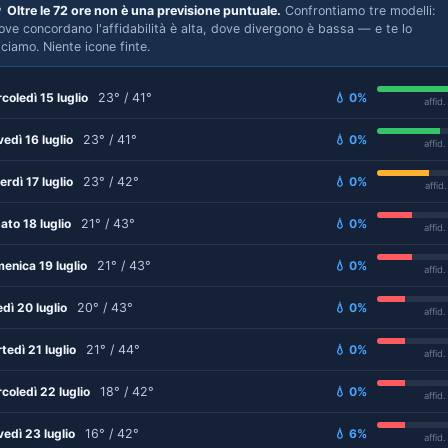

Oltre le 72 ore non è una previsione puntuale.
Confrontiamo tre modelli:
ove concordano l'affidabilità è alta, dove divergono è bassa — e te lo
iciamo. Niente icone finte.
coledì 15 luglio
23° / 41°
💧 0%
affid
vedì 16 luglio
23° / 41°
💧 0%
affid
erdì 17 luglio
23° / 42°
💧 0%
affid
ato 18 luglio
21° / 43°
💧 0%
affid
enica 19 luglio
21° / 43°
💧 0%
affid
edì 20 luglio
20° / 43°
💧 0%
affid
tedì 21 luglio
21° / 44°
💧 0%
affid
coledì 22 luglio
18° / 42°
💧 0%
affid
vedì 23 luglio
16° / 42°
💧 6%
affid