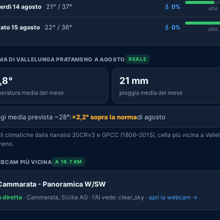
erdì 14 agosto
21° / 37°
💧 0%
affid
ato 15 agosto
22° / 36°
💧 0%
affid
IMA DI VALLELUNGA PRATAMENO A AGOSTO
REALE
,8°
21 mm
eratura media del mese
pioggia media del mese
gi media prevista ~28°:
+2,2° sopra la norma
di agosto
i climatiche dalla rianalisi 20CRv3 e GPCC (1806–2015), cella più vicina a Valle
meno.
BCAM PIÙ VICINA
A 18.7 KM
 Cammarata - Panoramica W/SW
n diretta
· Cammarata, Sicilia AG · l'AI vede: clear_sky ·
apri la webcam →