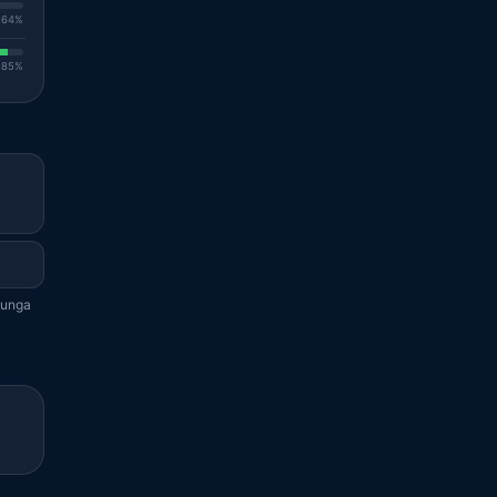
. 64%
. 85%
lunga