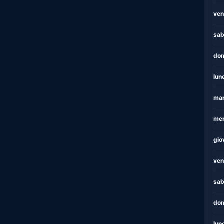
ven
sab
dom
lun
mar
mer
gio
ven
sab
dom
lun