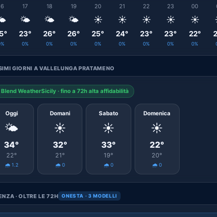
16
17
18
19
20
21
22
23
00
️
🌤️
🌤️
🌤️
☀️
☀️
☀️
☀️
☀️
5°
23°
26°
26°
25°
24°
23°
23°
22°
2
0%
0%
0%
0%
0%
0%
0%
0%
0%
IMI GIORNI A VALLELUNGA PRATAMENO
Blend WeatherSicily · fino a 72h alta affidabilità
Oggi
Domani
Sabato
Domenica
🌤️
☀️
☀️
☀️
34°
32°
33°
22°
22°
21°
19°
20°
🌧️ 1.2
🌧️ 0
🌧️ 0
🌧️ 0
NZA · OLTRE LE 72H
ONESTA · 3 MODELLI