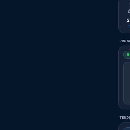

2
PROSS
● 
TENDE