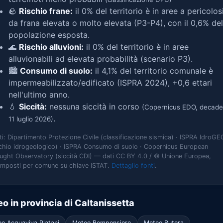
🪨
Rischio frane:
il 0% del territorio è in aree a pericolos
da frana elevata o molto elevata (P3-P4), con il 0,6% del
popolazione esposta.
🌊
Rischio alluvioni:
il 0% del territorio è in aree
alluvionabili ad elevata probabilità (scenario P3).
🏙️
Consumo di suolo:
il 4,1% del territorio comunale è
impermeabilizzato/edificato (ISPRA 2024), +0,6 ettari
nell'ultimo anno.
💧
Siccità:
nessuna siccità in corso
(Copernicus EDO, decade
.
11 luglio 2026)
ti: Dipartimento Protezione Civile (classificazione sismica) · ISPRA IdroGE
schio idrogeologico) · ISPRA Consumo di suolo · Copernicus European
ught Observatory (siccità CDI) — dati CC BY 4.0 / © Unione Europea,
omposti per comune su chiave ISTAT.
Dettaglio fonti
.
o in provincia di Caltanissetta
o Acquaviva Platani
Meteo Bompensiere
Meteo Butera