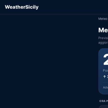
WeatherSicily
Meteo 
Me
Previs
aggior
Poc
↑ 
Ad
ORA P