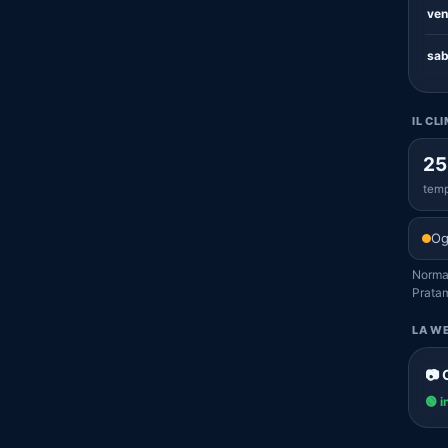
ven
sab
IL CL
25
temp
Og
Normal
Prata
LA WE
📷
🟢 i