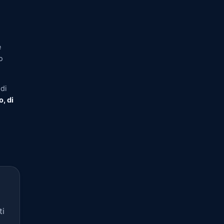
e
o
di
o, di
ti