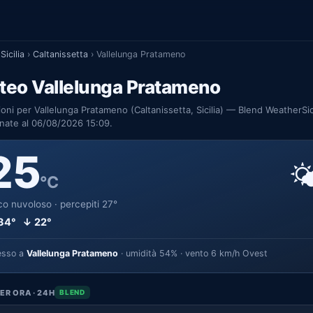
Sicilia
›
Caltanissetta
›
Vallelunga Pratameno
teo Vallelunga Pratameno
ioni per Vallelunga Pratameno (Caltanissetta, Sicilia) — Blend WeatherSic
nate al 06/08/2026 15:09.
25

°C
o nuvoloso · percepiti 27°
34° ↓ 22°
esso a
Vallelunga Pratameno
· umidità 54% · vento 6 km/h Ovest
ER ORA · 24H
BLEND