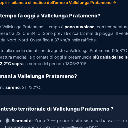
opri il bilancio climatico dell'anno a Vallelunga Pratameno →
tempo fa oggi a Vallelunga Pratameno?
a Vallelunga Pratameno il tempo è
poco nuvoloso
, con temperatur
ese tra 22°C e 34°C. Sono previsti circa 1.2 mm di pioggia. Il vent
a da Nord-Nord-Ovest fino a 37 km/h nelle raffiche.
tto alle medie climatiche di agosto a Vallelunga Pratameno (25,8°C 
ratura media), la giornata di oggi si preannuncia
più calda del solit
 2,2°C sopra
la norma del periodo 1806–2015.
mani a Vallelunga Pratameno?
ni:
sereno
, 21°/32°C.
ntesto territoriale di Vallelunga Pratameno
?
🏚️
Sismicità:
Zona 3 — pericolosità sismica bassa — for
terremoti meno probabili
(classificazione DPC)