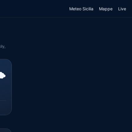
Meteo Sicilia
Mappe
Live
ily,
️