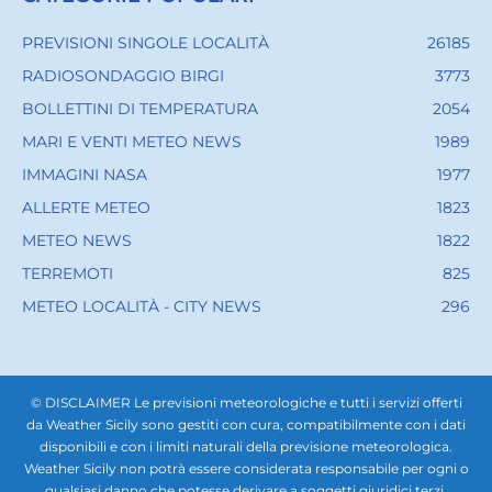
PREVISIONI SINGOLE LOCALITÀ
26185
RADIOSONDAGGIO BIRGI
3773
BOLLETTINI DI TEMPERATURA
2054
MARI E VENTI METEO NEWS
1989
IMMAGINI NASA
1977
ALLERTE METEO
1823
METEO NEWS
1822
TERREMOTI
825
METEO LOCALITÀ - CITY NEWS
296
© DISCLAIMER Le previsioni meteorologiche e tutti i servizi offerti
da Weather Sicily sono gestiti con cura, compatibilmente con i dati
disponibili e con i limiti naturali della previsione meteorologica.
Weather Sicily non potrà essere considerata responsabile per ogni o
qualsiasi danno che potesse derivare a soggetti giuridici terzi,