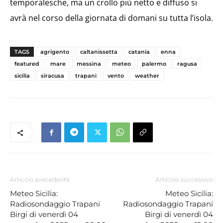
temporalesche, ma un crollo più netto e diffuso si
avrà nel corso della giornata di domani su tutta l’isola.
TAGS
agrigento
caltanissetta
catania
enna
featured
mare
messina
meteo
palermo
ragusa
sicilia
siracusa
trapani
vento
weather
Articolo precedente
Articolo successivo
Meteo Sicilia:
Meteo Sicilia:
Radiosondaggio Trapani
Radiosondaggio Trapani
Birgi di venerdì 04
Birgi di venerdì 04