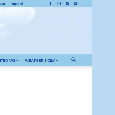
usa
Trapani
METEO WS
WEATHER SICILY