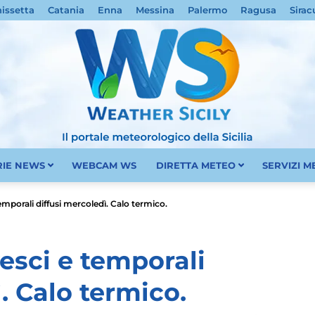
nissetta
Catania
Enna
Messina
Palermo
Ragusa
Sirac
RIE NEWS
WEBCAM WS
DIRETTA METEO
SERVIZI 
Meteo
temporali diffusi mercoledì. Calo termico.
vesci e temporali
. Calo termico.
Sicilia