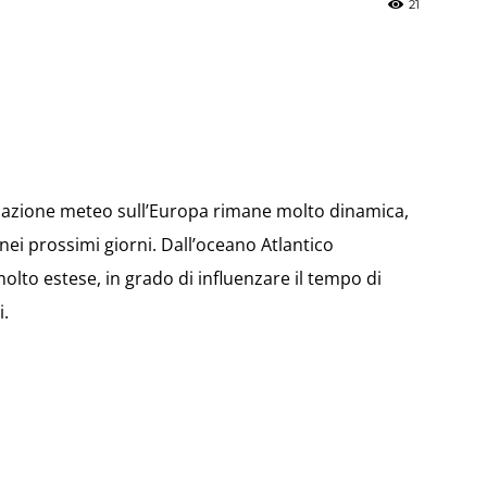
21
»
tuazione meteo sull’Europa rimane molto dinamica,
Weather
ei prossimi giorni. Dall’oceano Atlantico
olto estese, in grado di influenzare il tempo di
i.
Sicily.it