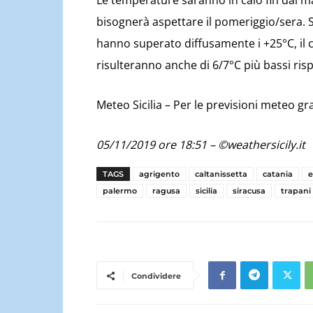
Le temperature saranno in calo fin dal ma
bisognerà aspettare il pomeriggio/sera. Sp
hanno superato diffusamente i +25°C, il c
risulteranno anche di 6/7°C più bassi risp
Meteo Sicilia – Per le previsioni meteo 
05/11/2019 ore 18:51 – ©weathersicily.it
TAGS
agrigento
caltanissetta
catania
palermo
ragusa
sicilia
siracusa
trapani
Condividere