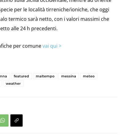
ttino sulla Sicilia occidentale, mentre ad oriente
ecie per le località tirreniche/ioniche, che oggi
alo termico sarà netto, con i valori massimi che
etto alle 24 h precedenti.
grafiche per comune
vai qui >
enna
featured
maltempo
messina
meteo
weather