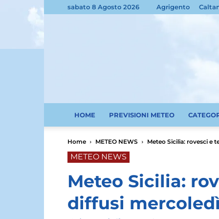
sabato 8 Agosto 2026
Agrigento
Calta
HOME
PREVISIONI METEO
CATEGO
Home
METEO NEWS
Meteo Sicilia: rovesci e 
METEO NEWS
Meteo Sicilia: ro
diffusi mercoledì