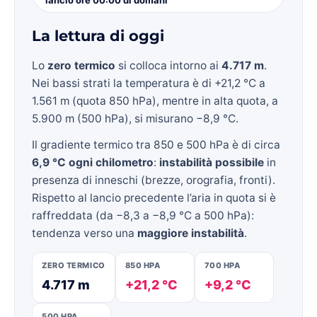
La lettura di oggi
Lo
zero termico
si colloca intorno ai
4.717 m
.
Nei bassi strati la temperatura è di +21,2 °C a
1.561 m (quota 850 hPa), mentre in alta quota, a
5.900 m (500 hPa), si misurano −8,9 °C.
Il gradiente termico tra 850 e 500 hPa è di circa
6,9 °C ogni chilometro
:
instabilità possibile
in
presenza di inneschi (brezze, orografia, fronti).
Rispetto al lancio precedente l’aria in quota si è
raffreddata (da −8,3 a −8,9 °C a 500 hPa):
tendenza verso una
maggiore instabilità
.
ZERO TERMICO
850 HPA
700 HPA
4.717 m
+21,2 °C
+9,2 °C
500 HPA