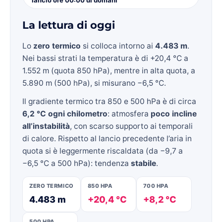
La lettura di oggi
Lo
zero termico
si colloca intorno ai
4.483 m
.
Nei bassi strati la temperatura è di +20,4 °C a
1.552 m (quota 850 hPa), mentre in alta quota, a
5.890 m (500 hPa), si misurano −6,5 °C.
Il gradiente termico tra 850 e 500 hPa è di circa
6,2 °C ogni chilometro
: atmosfera
poco incline
all’instabilità
, con scarso supporto ai temporali
di calore. Rispetto al lancio precedente l’aria in
quota si è leggermente riscaldata (da −9,7 a
−6,5 °C a 500 hPa): tendenza
stabile
.
ZERO TERMICO
850 HPA
700 HPA
4.483 m
+20,4 °C
+8,2 °C
500 HPA