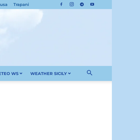
cusa
Trapani
METEO WS
WEATHER SICILY