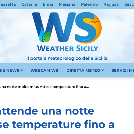
nissetta
Catania
Enna
Messina
Palermo
Ragusa
Sira
RIE NEWS
WEBCAM WS
DIRETTA METEO
SERVIZI 
Meteo
 una notte molto mite. Attese temperature fino a...
 attende una notte
se temperature fino a
Sicilia