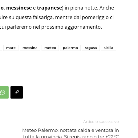
no
,
messinese
e
trapanese
) in piena notte. Anche
re su questa falsariga, mentre dal pomeriggio ci
 cui parleremo nel prossimo aggiornamento.
mare
messina
meteo
palermo
ragusa
sicilia
Articolo successivo
Meteo Palermo: nottata calda e ventosa in
tutta la provincia. Si registrano oltre +22°C