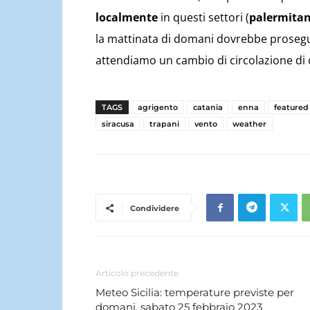
localmente
in questi settori (
palermita
la mattinata di domani dovrebbe prosegui
attendiamo un cambio di circolazione di
TAGS
agrigento
catania
enna
featured
siracusa
trapani
vento
weather
Condividere
Articolo precedente
Meteo Sicilia: temperature previste per
domani, sabato 25 febbraio 2023