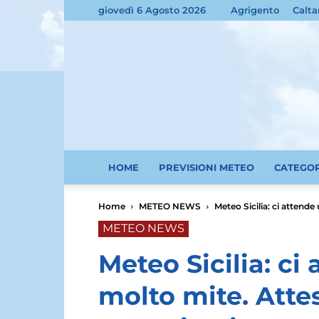
giovedì 6 Agosto 2026
Agrigento
Calta
HOME
PREVISIONI METEO
CATEGO
Home
METEO NEWS
Meteo Sicilia: ci attende
METEO NEWS
Meteo Sicilia: ci
molto mite. Atte