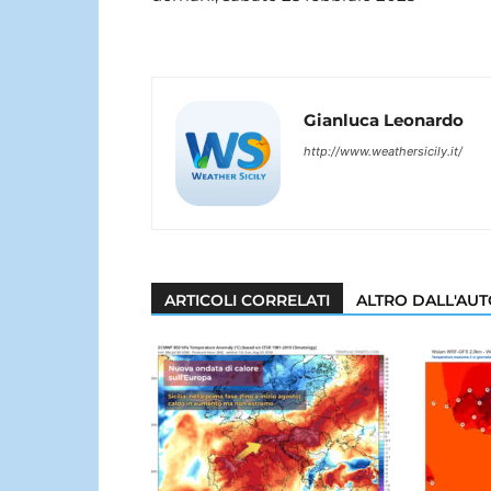
Gianluca Leonardo
http://www.weathersicily.it/
ARTICOLI CORRELATI
ALTRO DALL'AU