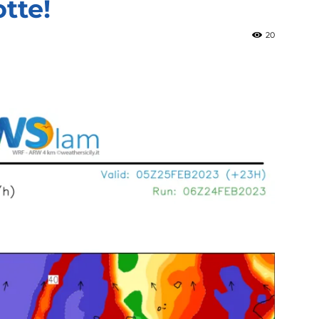
tte!
20
»
Weather
Sicily.it