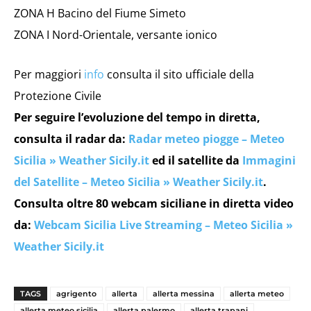
ZONA H Bacino del Fiume Simeto
ZONA I Nord-Orientale, versante ionico
Per maggiori
info
consulta il sito ufficiale della
Protezione Civile
Per seguire l’evoluzione del tempo in diretta,
consulta il radar da:
Radar meteo piogge – Meteo
Sicilia » Weather Sicily.it
ed il satellite da
Immagini
del Satellite – Meteo Sicilia » Weather Sicily.it
.
Consulta oltre 80 webcam siciliane in diretta video
da:
Webcam Sicilia Live Streaming – Meteo Sicilia »
Weather Sicily.it
TAGS
agrigento
allerta
allerta messina
allerta meteo
allerta meteo sicilia
allerta palermo
allerta trapani