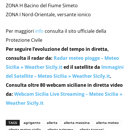
ZONA H Bacino del Fiume Simeto
ZONA I Nord-Orientale, versante ionico
Per maggiori
info
consulta il sito ufficiale della
Protezione Civile
Per seguire l’evoluzione del tempo in diretta,
consulta il radar da:
Radar meteo piogge – Meteo
Sicilia » Weather Sicily.it
ed il satellite da
Immagini
del Satellite – Meteo Sicilia » Weather Sicily.it
.
Consulta oltre 80 webcam siciliane in diretta video
da:
Webcam Sicilia Live Streaming – Meteo Sicilia »
Weather Sicily.it
TAGS
agrigento
allerta
allerta messina
allerta meteo
allerta meteo sicilia
allerta palermo
allerta trapani