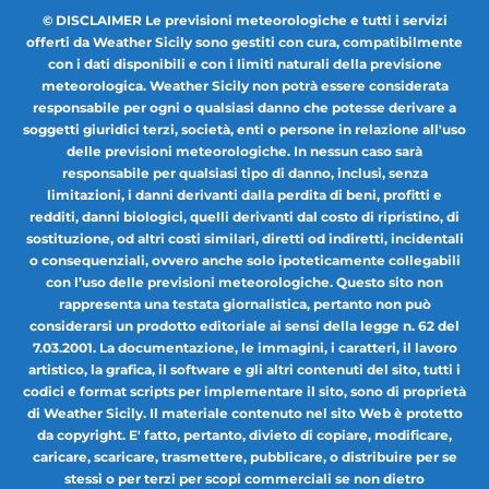
© DISCLAIMER Le previsioni meteorologiche e tutti i servizi
offerti da Weather Sicily sono gestiti con cura, compatibilmente
con i dati disponibili e con i limiti naturali della previsione
meteorologica. Weather Sicily non potrà essere considerata
responsabile per ogni o qualsiasi danno che potesse derivare a
soggetti giuridici terzi, società, enti o persone in relazione all'uso
delle previsioni meteorologiche. In nessun caso sarà
responsabile per qualsiasi tipo di danno, inclusi, senza
limitazioni, i danni derivanti dalla perdita di beni, profitti e
redditi, danni biologici, quelli derivanti dal costo di ripristino, di
sostituzione, od altri costi similari, diretti od indiretti, incidentali
o consequenziali, ovvero anche solo ipoteticamente collegabili
con l’uso delle previsioni meteorologiche. Questo sito non
rappresenta una testata giornalistica, pertanto non può
considerarsi un prodotto editoriale ai sensi della legge n. 62 del
7.03.2001. La documentazione, le immagini, i caratteri, il lavoro
artistico, la grafica, il software e gli altri contenuti del sito, tutti i
codici e format scripts per implementare il sito, sono di proprietà
di Weather Sicily. Il materiale contenuto nel sito Web è protetto
da copyright. E' fatto, pertanto, divieto di copiare, modificare,
caricare, scaricare, trasmettere, pubblicare, o distribuire per se
stessi o per terzi per scopi commerciali se non dietro