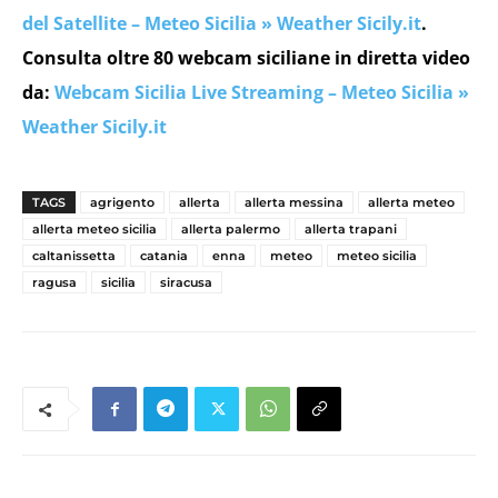
del Satellite – Meteo Sicilia » Weather Sicily.it
.
Consulta oltre 80 webcam siciliane in diretta video
da:
Webcam Sicilia Live Streaming – Meteo Sicilia »
Weather Sicily.it
TAGS
agrigento
allerta
allerta messina
allerta meteo
allerta meteo sicilia
allerta palermo
allerta trapani
caltanissetta
catania
enna
meteo
meteo sicilia
ragusa
sicilia
siracusa