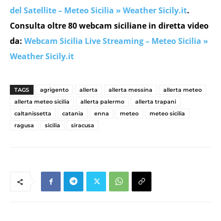
del Satellite – Meteo Sicilia » Weather Sicily.it
.
Consulta oltre 80 webcam siciliane in diretta video
da:
Webcam Sicilia Live Streaming – Meteo Sicilia »
Weather Sicily.it
TAGS
agrigento
allerta
allerta messina
allerta meteo
allerta meteo sicilia
allerta palermo
allerta trapani
caltanissetta
catania
enna
meteo
meteo sicilia
ragusa
sicilia
siracusa