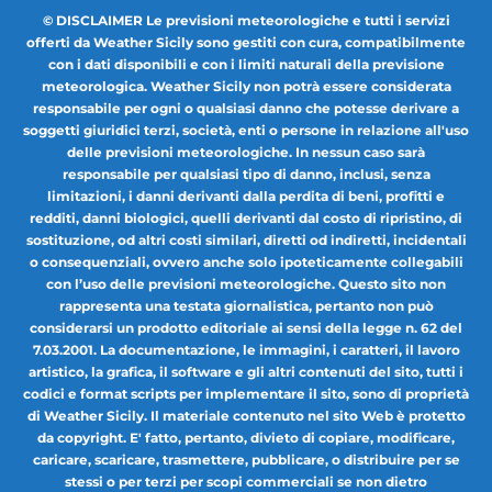
© DISCLAIMER Le previsioni meteorologiche e tutti i servizi
offerti da Weather Sicily sono gestiti con cura, compatibilmente
con i dati disponibili e con i limiti naturali della previsione
meteorologica. Weather Sicily non potrà essere considerata
responsabile per ogni o qualsiasi danno che potesse derivare a
soggetti giuridici terzi, società, enti o persone in relazione all'uso
delle previsioni meteorologiche. In nessun caso sarà
responsabile per qualsiasi tipo di danno, inclusi, senza
limitazioni, i danni derivanti dalla perdita di beni, profitti e
redditi, danni biologici, quelli derivanti dal costo di ripristino, di
sostituzione, od altri costi similari, diretti od indiretti, incidentali
o consequenziali, ovvero anche solo ipoteticamente collegabili
con l’uso delle previsioni meteorologiche. Questo sito non
rappresenta una testata giornalistica, pertanto non può
considerarsi un prodotto editoriale ai sensi della legge n. 62 del
7.03.2001. La documentazione, le immagini, i caratteri, il lavoro
artistico, la grafica, il software e gli altri contenuti del sito, tutti i
codici e format scripts per implementare il sito, sono di proprietà
di Weather Sicily. Il materiale contenuto nel sito Web è protetto
da copyright. E' fatto, pertanto, divieto di copiare, modificare,
caricare, scaricare, trasmettere, pubblicare, o distribuire per se
stessi o per terzi per scopi commerciali se non dietro