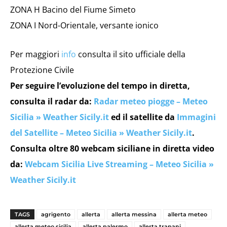
ZONA H Bacino del Fiume Simeto
ZONA I Nord-Orientale, versante ionico
Per maggiori
info
consulta il sito ufficiale della
Protezione Civile
Per seguire l’evoluzione del tempo in diretta,
consulta il radar da:
Radar meteo piogge – Meteo
Sicilia » Weather Sicily.it
ed il satellite da
Immagini
del Satellite – Meteo Sicilia » Weather Sicily.it
.
Consulta oltre 80 webcam siciliane in diretta video
da:
Webcam Sicilia Live Streaming – Meteo Sicilia »
Weather Sicily.it
TAGS
agrigento
allerta
allerta messina
allerta meteo
allerta meteo sicilia
allerta palermo
allerta trapani