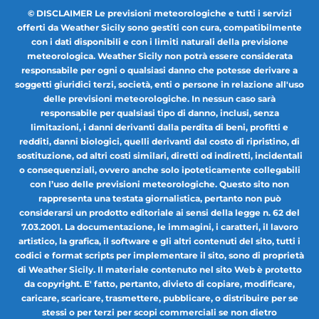
© DISCLAIMER Le previsioni meteorologiche e tutti i servizi
offerti da Weather Sicily sono gestiti con cura, compatibilmente
con i dati disponibili e con i limiti naturali della previsione
meteorologica. Weather Sicily non potrà essere considerata
responsabile per ogni o qualsiasi danno che potesse derivare a
soggetti giuridici terzi, società, enti o persone in relazione all'uso
delle previsioni meteorologiche. In nessun caso sarà
responsabile per qualsiasi tipo di danno, inclusi, senza
limitazioni, i danni derivanti dalla perdita di beni, profitti e
redditi, danni biologici, quelli derivanti dal costo di ripristino, di
sostituzione, od altri costi similari, diretti od indiretti, incidentali
o consequenziali, ovvero anche solo ipoteticamente collegabili
con l’uso delle previsioni meteorologiche. Questo sito non
rappresenta una testata giornalistica, pertanto non può
considerarsi un prodotto editoriale ai sensi della legge n. 62 del
7.03.2001. La documentazione, le immagini, i caratteri, il lavoro
artistico, la grafica, il software e gli altri contenuti del sito, tutti i
codici e format scripts per implementare il sito, sono di proprietà
di Weather Sicily. Il materiale contenuto nel sito Web è protetto
da copyright. E' fatto, pertanto, divieto di copiare, modificare,
caricare, scaricare, trasmettere, pubblicare, o distribuire per se
stessi o per terzi per scopi commerciali se non dietro