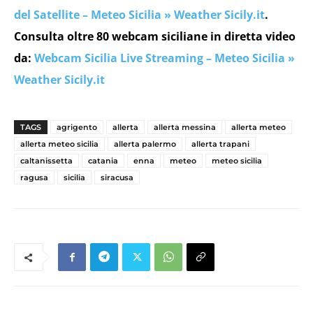
del Satellite – Meteo Sicilia » Weather Sicily.it
.
Consulta oltre 80 webcam siciliane in diretta video
da:
Webcam Sicilia Live Streaming – Meteo Sicilia »
Weather Sicily.it
TAGS
agrigento
allerta
allerta messina
allerta meteo
allerta meteo sicilia
allerta palermo
allerta trapani
caltanissetta
catania
enna
meteo
meteo sicilia
ragusa
sicilia
siracusa