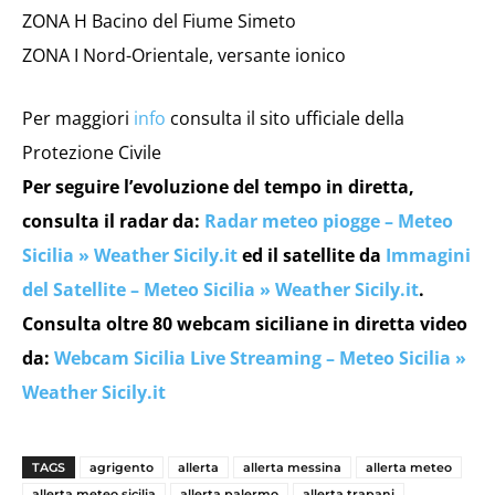
ZONA H Bacino del Fiume Simeto
ZONA I Nord-Orientale, versante ionico
Per maggiori
info
consulta il sito ufficiale della
Protezione Civile
Per seguire l’evoluzione del tempo in diretta,
consulta il radar da:
Radar meteo piogge – Meteo
Sicilia » Weather Sicily.it
ed il satellite da
Immagini
del Satellite – Meteo Sicilia » Weather Sicily.it
.
Consulta oltre 80 webcam siciliane in diretta video
da:
Webcam Sicilia Live Streaming – Meteo Sicilia »
Weather Sicily.it
TAGS
agrigento
allerta
allerta messina
allerta meteo
allerta meteo sicilia
allerta palermo
allerta trapani