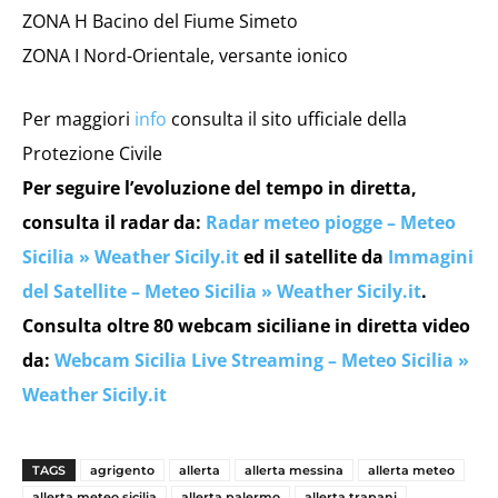
ZONA H Bacino del Fiume Simeto
ZONA I Nord-Orientale, versante ionico
Per maggiori
info
consulta il sito ufficiale della
Protezione Civile
Per seguire l’evoluzione del tempo in diretta,
consulta il radar da:
Radar meteo piogge – Meteo
Sicilia » Weather Sicily.it
ed il satellite da
Immagini
del Satellite – Meteo Sicilia » Weather Sicily.it
.
Consulta oltre 80 webcam siciliane in diretta video
da:
Webcam Sicilia Live Streaming – Meteo Sicilia »
Weather Sicily.it
TAGS
agrigento
allerta
allerta messina
allerta meteo
allerta meteo sicilia
allerta palermo
allerta trapani