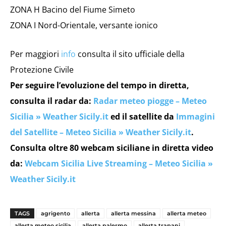
ZONA H Bacino del Fiume Simeto
ZONA I Nord-Orientale, versante ionico
Per maggiori
info
consulta il sito ufficiale della
Protezione Civile
Per seguire l’evoluzione del tempo in diretta,
consulta il radar da:
Radar meteo piogge – Meteo
Sicilia » Weather Sicily.it
ed il satellite da
Immagini
del Satellite – Meteo Sicilia » Weather Sicily.it
.
Consulta oltre 80 webcam siciliane in diretta video
da:
Webcam Sicilia Live Streaming – Meteo Sicilia »
Weather Sicily.it
TAGS
agrigento
allerta
allerta messina
allerta meteo
allerta meteo sicilia
allerta palermo
allerta trapani