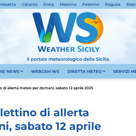
nissetta
Catania
Enna
Messina
Palermo
Ragusa
Sira
RIE NEWS
WEBCAM WS
DIRETTA METEO
SERVIZI 
Meteo
ino di allerta meteo per domani, sabato 12 aprile 2025
lettino di allerta
, sabato 12 aprile
Sicilia