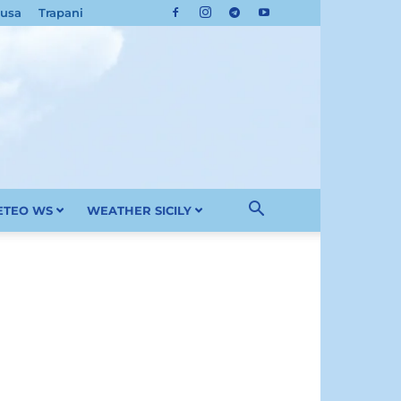
cusa
Trapani
METEO WS
WEATHER SICILY