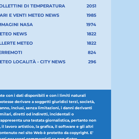
OLLETTINI DI TEMPERATURA
2051
ARI E VENTI METEO NEWS
1985
MMAGINI NASA
1974
ETEO NEWS
1822
LLERTE METEO
1822
ERREMOTI
824
ETEO LOCALITÀ - CITY NEWS
296
con i dati disponibili e con i limiti naturali
esse derivare a soggetti giuridici terzi, società,
nno, inclusi, senza limitazioni, i danni derivanti
milari, diretti od indiretti, incidentali o
appresenta una testata giornalistica, pertanto non
lavoro artistico, la grafica, il software e gli altri
 contenuto nel sito Web è protetto da copyright. E'
r terzi per scopi commerciali se non dietro