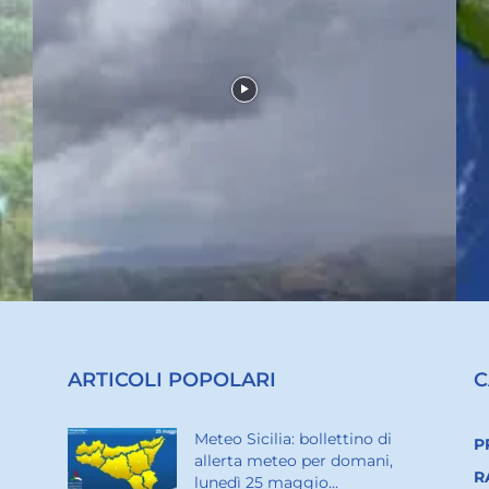
ARTICOLI POPOLARI
C
Meteo Sicilia: bollettino di
P
allerta meteo per domani,
R
lunedì 25 maggio...