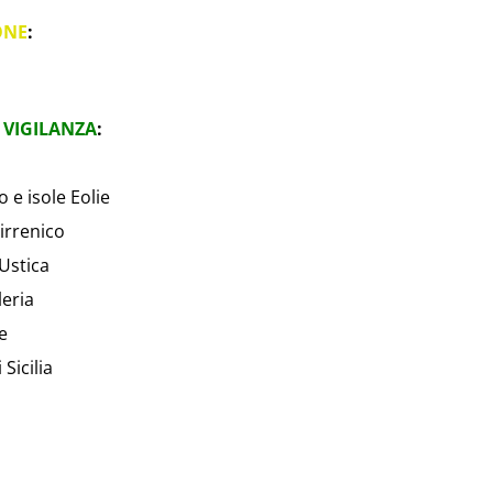
ONE
:
 VIGILANZA
:
 e isole Eolie
irrenico
Ustica
leria
e
Sicilia