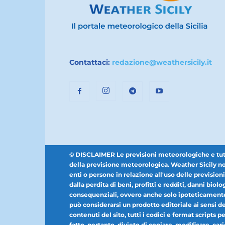
Contattaci:
redazione@weathersicily.it
© DISCLAIMER Le previsioni meteorologiche e tutti i
della previsione meteorologica. Weather Sicily non
enti o persone in relazione all'uso delle prevision
dalla perdita di beni, profitti e redditi, danni biolog
consequenziali, ovvero anche solo ipoteticamente 
può considerarsi un prodotto editoriale ai sensi dell
contenuti del sito, tutti i codici e format scripts 
fatto, pertanto, divieto di copiare, modificare, car