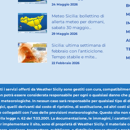
24 Maggio 2026
B
M
Meteo Sicilia: bollettino di
allerta meteo per domani,
I
sabato 30 maggio...
M
29 Maggio 2026
A
Sicilia: ultima settimana di
T
febbraio con l’anticiclone.
Tempo stabile e mite...
M
22 Febbraio 2026
 servizi offerti da Weather Sicily sono gestiti con cura, compatibilmente 
 potrà essere considerata responsabile per ogni o qualsiasi danno che pot
i meteorologiche. In nessun caso sarà responsabile per qualsiasi tipo di da
ici, quelli derivanti dal costo di ripristino, di sostituzione, od altri costi si
collegabili con l’uso delle previsioni meteorologiche. Questo sito non r
a legge n. 62 del 7.03.2001. La documentazione, le immagini, i caratteri, il 
per implementare il sito, sono di proprietà di Weather Sicily. Il materiale
icare, scaricare, trasmettere, pubblicare, o distribuire per se stessi o pe