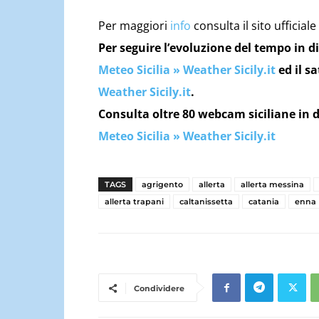
Per maggiori
info
consulta il sito ufficiale
Per seguire l’evoluzione del tempo in di
Meteo Sicilia » Weather Sicily.it
ed il sa
Weather Sicily.it
.
Consulta oltre 80 webcam siciliane in d
Meteo Sicilia » Weather Sicily.it
TAGS
agrigento
allerta
allerta messina
allerta trapani
caltanissetta
catania
enna
Condividere