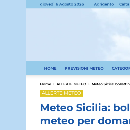
giovedì 6 Agosto 2026
Agrigento
Calta
HOME
PREVISIONI METEO
CATEGO
Home
ALLERTE METEO
Meteo Sicilia: bollett
ALLERTE METEO
Meteo Sicilia: bol
meteo per domani