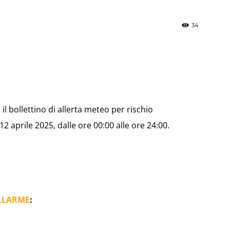
34
»
il bollettino di allerta meteo per rischio
Weather
 aprile 2025, dalle ore 00:00 alle ore 24:00.
Sicily.it
LLARME
: