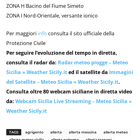
ZONA H Bacino del Fiume Simeto
ZONA I Nord-Orientale, versante ionico
Per maggiori
info
consulta il sito ufficiale della
Protezione Civile
Per seguire l’evoluzione del tempo in diretta,
consulta il radar da:
Radar meteo piogge – Meteo
Sicilia » Weather Sicily.it
ed il satellite da
Immagini
del Satellite – Meteo Sicilia » Weather Sicily.it
.
Consulta oltre 80 webcam siciliane in diretta video
da:
Webcam Sicilia Live Streaming – Meteo Sicilia »
Weather Sicily.it
TAGS
agrigento
allerta
allerta messina
allerta meteo
allerta meteo sicilia
allerta palermo
allerta trapani