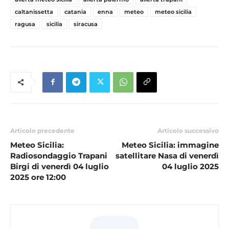
caltanissetta
catania
enna
meteo
meteo sicilia
ragusa
sicilia
siracusa
Articolo precedente
Articolo successivo
Meteo Sicilia:
Meteo Sicilia: immagine
Radiosondaggio Trapani
satellitare Nasa di venerdì
Birgi di venerdì 04 luglio
04 luglio 2025
2025 ore 12:00