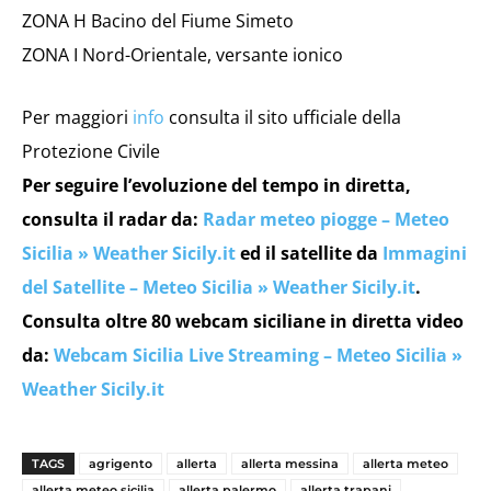
ZONA H Bacino del Fiume Simeto
ZONA I Nord-Orientale, versante ionico
Per maggiori
info
consulta il sito ufficiale della
Protezione Civile
Per seguire l’evoluzione del tempo in diretta,
consulta il radar da:
Radar meteo piogge – Meteo
Sicilia » Weather Sicily.it
ed il satellite da
Immagini
del Satellite – Meteo Sicilia » Weather Sicily.it
.
Consulta oltre 80 webcam siciliane in diretta video
da:
Webcam Sicilia Live Streaming – Meteo Sicilia »
Weather Sicily.it
TAGS
agrigento
allerta
allerta messina
allerta meteo
allerta meteo sicilia
allerta palermo
allerta trapani