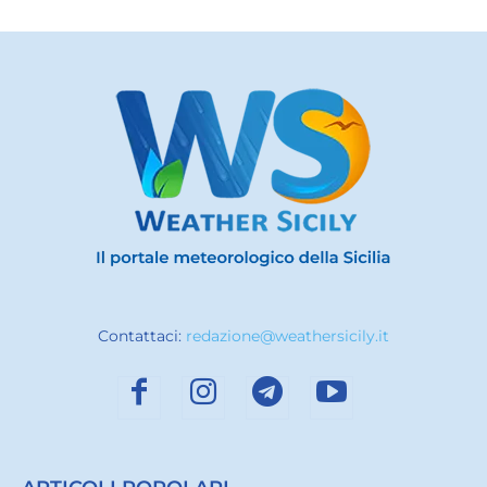
Contattaci:
redazione@weathersicily.it