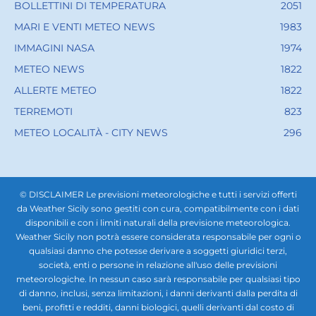
BOLLETTINI DI TEMPERATURA
2051
MARI E VENTI METEO NEWS
1983
IMMAGINI NASA
1974
METEO NEWS
1822
ALLERTE METEO
1822
TERREMOTI
823
METEO LOCALITÀ - CITY NEWS
296
© DISCLAIMER Le previsioni meteorologiche e tutti i servizi offerti
da Weather Sicily sono gestiti con cura, compatibilmente con i dati
disponibili e con i limiti naturali della previsione meteorologica.
Weather Sicily non potrà essere considerata responsabile per ogni o
qualsiasi danno che potesse derivare a soggetti giuridici terzi,
società, enti o persone in relazione all'uso delle previsioni
meteorologiche. In nessun caso sarà responsabile per qualsiasi tipo
di danno, inclusi, senza limitazioni, i danni derivanti dalla perdita di
beni, profitti e redditi, danni biologici, quelli derivanti dal costo di