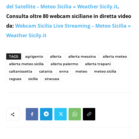
del Satellite – Meteo Sicilia » Weather Sicily.it
.
Consulta oltre 80 webcam siciliane in diretta video
da:
Webcam Sicilia Live Streaming – Meteo Sicilia »
Weather Sicily.it
TAGS
agrigento
allerta
allerta messina
allerta meteo
allerta meteo sicilia
allerta palermo
allerta trapani
caltanissetta
catania
enna
meteo
meteo sicilia
ragusa
sicilia
siracusa