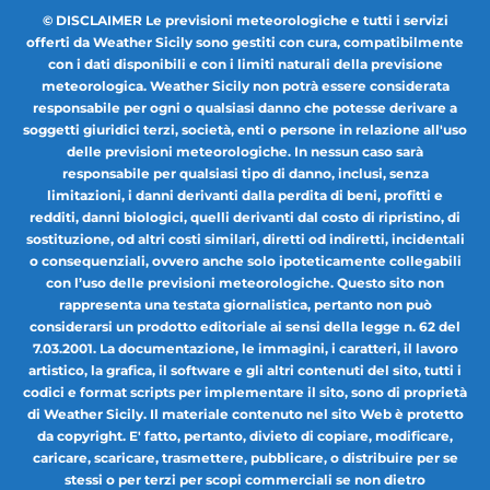
© DISCLAIMER Le previsioni meteorologiche e tutti i servizi
offerti da Weather Sicily sono gestiti con cura, compatibilmente
con i dati disponibili e con i limiti naturali della previsione
meteorologica. Weather Sicily non potrà essere considerata
responsabile per ogni o qualsiasi danno che potesse derivare a
soggetti giuridici terzi, società, enti o persone in relazione all'uso
delle previsioni meteorologiche. In nessun caso sarà
responsabile per qualsiasi tipo di danno, inclusi, senza
limitazioni, i danni derivanti dalla perdita di beni, profitti e
redditi, danni biologici, quelli derivanti dal costo di ripristino, di
sostituzione, od altri costi similari, diretti od indiretti, incidentali
o consequenziali, ovvero anche solo ipoteticamente collegabili
con l’uso delle previsioni meteorologiche. Questo sito non
rappresenta una testata giornalistica, pertanto non può
considerarsi un prodotto editoriale ai sensi della legge n. 62 del
7.03.2001. La documentazione, le immagini, i caratteri, il lavoro
artistico, la grafica, il software e gli altri contenuti del sito, tutti i
codici e format scripts per implementare il sito, sono di proprietà
di Weather Sicily. Il materiale contenuto nel sito Web è protetto
da copyright. E' fatto, pertanto, divieto di copiare, modificare,
caricare, scaricare, trasmettere, pubblicare, o distribuire per se
stessi o per terzi per scopi commerciali se non dietro