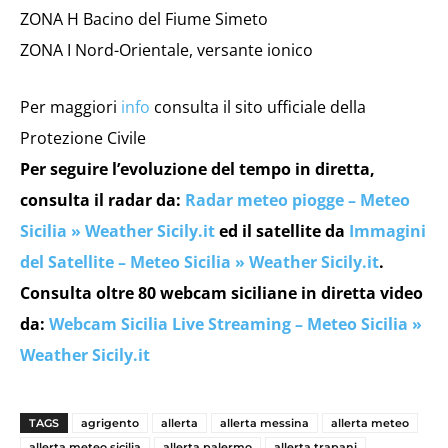
ZONA H Bacino del Fiume Simeto
ZONA I Nord-Orientale, versante ionico
Per maggiori
info
consulta il sito ufficiale della
Protezione Civile
Per seguire l’evoluzione del tempo in diretta,
consulta il radar da:
Radar meteo piogge – Meteo
Sicilia » Weather Sicily.it
ed il satellite da
Immagini
del Satellite – Meteo Sicilia » Weather Sicily.it
.
Consulta oltre 80 webcam siciliane in diretta video
da:
Webcam Sicilia Live Streaming – Meteo Sicilia »
Weather Sicily.it
TAGS
agrigento
allerta
allerta messina
allerta meteo
allerta meteo sicilia
allerta palermo
allerta trapani